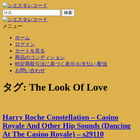
コ
ン
検
シエスタレコード
中古レコード通販
テ
索:
ン
メニュー
シエスタレコード
中古レコード通販
ツ
ホーム
に
ログイン
ス
カートを見る
キ
商品のコンディション
ッ
特定商取引法に基づく表示/お支払い/配送
プ
お問い合わせ
タグ:
The Look Of Love
Harry Roche Constellation – Casino
Royale And Other Hip Sounds (Dancing
At The Casino Royale) – s29110