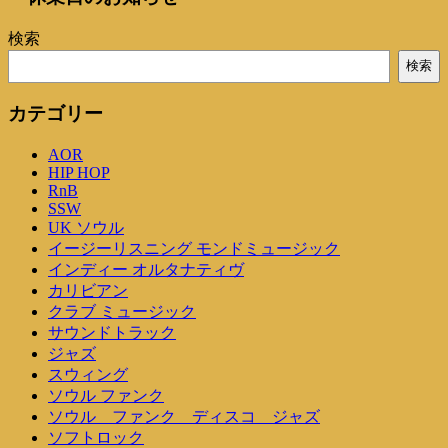
ナ
検索
ビ
検索
ゲ
カテゴリー
ー
シ
AOR
HIP HOP
ョ
RnB
SSW
ン
UK ソウル
イージーリスニング モンドミュージック
インディー オルタナティヴ
カリビアン
クラブ ミュージック
サウンドトラック
ジャズ
スウィング
ソウル ファンク
ソウル ファンク ディスコ ジャズ
ソフトロック