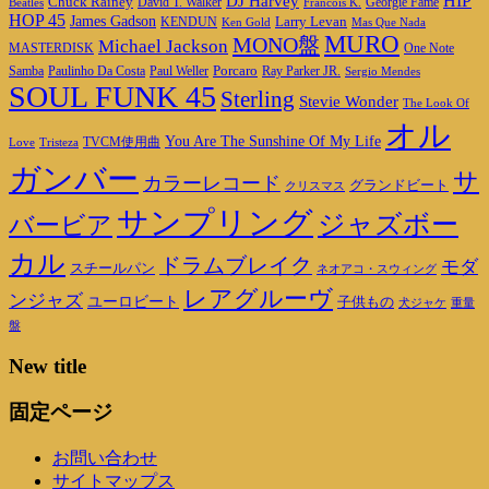
DJ Harvey
HIP
Chuck Rainey
Georgie Fame
Beatles
David T. Walker
Francois K.
HOP 45
James Gadson
Larry Levan
KENDUN
Ken Gold
Mas Que Nada
MURO
MONO盤
Michael Jackson
MASTERDISK
One Note
Porcaro
Ray Parker JR.
Samba
Paulinho Da Costa
Paul Weller
Sergio Mendes
SOUL FUNK 45
Sterling
Stevie Wonder
The Look Of
オル
You Are The Sunshine Of My Life
TVCM使用曲
Love
Tristeza
ガンバー
サ
カラーレコード
グランドビート
クリスマス
サンプリング
ジャズボー
バービア
カル
ドラムブレイク
モダ
スチールパン
ネオアコ・スウィング
レアグルーヴ
ンジャズ
ユーロビート
子供もの
重量
犬ジャケ
盤
New title
固定ページ
お問い合わせ
サイトマップス