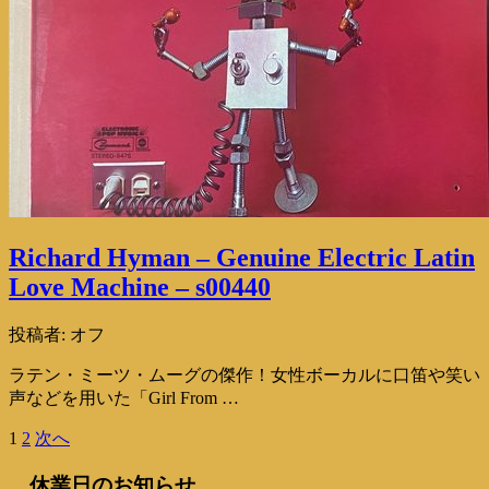
Richard Hyman – Genuine Electric Latin
Love Machine – s00440
投稿者:
オフ
ラテン・ミーツ・ムーグの傑作！女性ボーカルに口笛や笑い
声などを用いた「Girl From …
1
2
次へ
投
稿
休業日のお知らせ