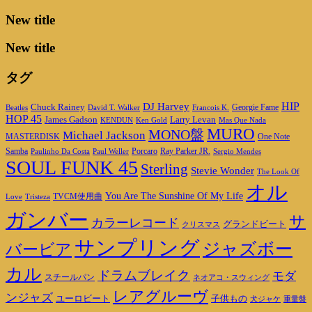
New title
New title
タグ
HIP
DJ Harvey
Chuck Rainey
Georgie Fame
Beatles
David T. Walker
Francois K.
HOP 45
James Gadson
Larry Levan
KENDUN
Ken Gold
Mas Que Nada
MURO
MONO盤
Michael Jackson
MASTERDISK
One Note
Porcaro
Ray Parker JR.
Samba
Paulinho Da Costa
Paul Weller
Sergio Mendes
SOUL FUNK 45
Sterling
Stevie Wonder
The Look Of
オル
You Are The Sunshine Of My Life
TVCM使用曲
Love
Tristeza
ガンバー
サ
カラーレコード
グランドビート
クリスマス
サンプリング
ジャズボー
バービア
カル
ドラムブレイク
モダ
スチールパン
ネオアコ・スウィング
レアグルーヴ
ンジャズ
ユーロビート
子供もの
重量盤
犬ジャケ