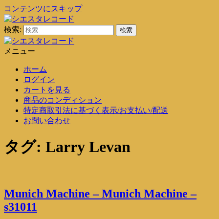
コンテンツにスキップ
検索:
シエスタレコード
中古レコード通販
メニュー
シエスタレコード
中古レコード通販
ホーム
ログイン
カートを見る
商品のコンディション
特定商取引法に基づく表示/お支払い/配送
お問い合わせ
タグ:
Larry Levan
Munich Machine – Munich Machine –
s31011