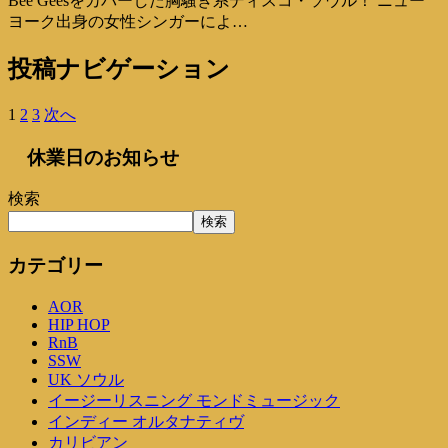
Bee Geesをカバーした胸騒ぎ系ディスコ・ソウル！ ニュー
ヨーク出身の女性シンガーによ…
投稿ナビゲーション
1
2
3
次へ
休業日のお知らせ
検索
検索
カテゴリー
AOR
HIP HOP
RnB
SSW
UK ソウル
イージーリスニング モンドミュージック
インディー オルタナティヴ
カリビアン