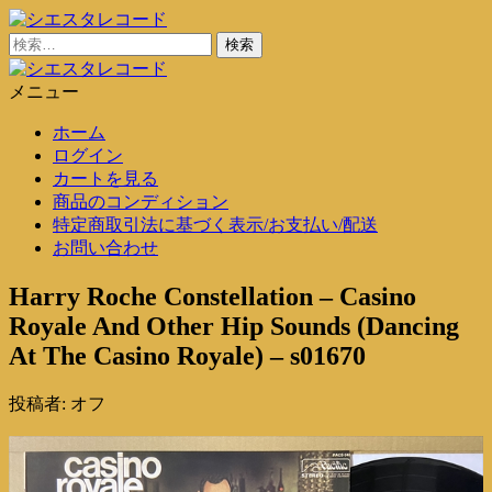
コ
ン
検
シエスタレコード
中古レコード通販
テ
索:
ン
メニュー
シエスタレコード
中古レコード通販
ツ
ホーム
に
ログイン
ス
カートを見る
キ
商品のコンディション
ッ
特定商取引法に基づく表示/お支払い/配送
プ
お問い合わせ
Harry Roche Constellation – Casino
Royale And Other Hip Sounds (Dancing
At The Casino Royale) – s01670
投稿者:
オフ