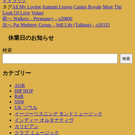
ドトラック
タグ
All My Loving
Autumn Leaves
Casino Royale
More
The
Look Of Love
Volare
過
前へ
Walkers – Pregnancy – s20806
投
去
次
次へ
Pat Metheny Group – Still Life (Talking) – s18335
稿
の
の
休業日のお知らせ
投
投
ナ
稿
稿
ビ
検索
ゲ
検索
ー
カテゴリー
シ
AOR
ョ
HIP HOP
ン
RnB
SSW
UK ソウル
イージーリスニング モンドミュージック
インディー オルタナティヴ
カリビアン
クラブ ミュージック