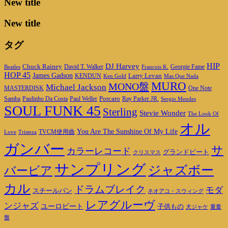
New title
New title
タグ
DJ Harvey
HIP
Chuck Rainey
Georgie Fame
Beatles
David T. Walker
Francois K.
HOP 45
James Gadson
Larry Levan
KENDUN
Ken Gold
Mas Que Nada
MURO
MONO盤
Michael Jackson
MASTERDISK
One Note
Porcaro
Ray Parker JR.
Samba
Paulinho Da Costa
Paul Weller
Sergio Mendes
SOUL FUNK 45
Sterling
Stevie Wonder
The Look Of
オル
You Are The Sunshine Of My Life
TVCM使用曲
Love
Tristeza
ガンバー
サ
カラーレコード
グランドビート
クリスマス
サンプリング
ジャズボー
バービア
カル
ドラムブレイク
モダ
スチールパン
ネオアコ・スウィング
レアグルーヴ
ンジャズ
ユーロビート
子供もの
重量
犬ジャケ
盤