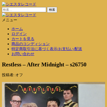
コ
ン
検
シエスタレコード
中古レコード通販
テ
索:
ン
メニュー
シエスタレコード
中古レコード通販
ツ
ホーム
に
ログイン
ス
カートを見る
キ
商品のコンディション
ッ
特定商取引法に基づく表示/お支払い/配送
プ
お問い合わせ
Restless – After Midnight – s26750
投稿者:
オフ