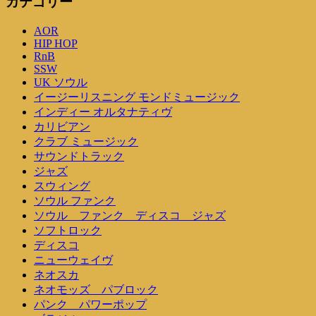
カテゴリー
シ
AOR
ョ
HIP HOP
ン
RnB
SSW
UK ソウル
イージーリスニング モンドミュージック
インディー オルタナティヴ
カリビアン
クラブ ミュージック
サウンドトラック
ジャズ
スウィング
ソウル ファンク
ソウル ファンク ディスコ ジャズ
ソフトロック
ディスコ
ニューウェイヴ
ネオスカ
ネオモッズ パブロック
パンク パワーポップ