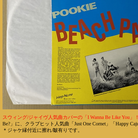
スウィング/ジャイヴ人気曲カバーの「I Wanna Be Like You」
Be?」に、クラブヒット人気曲「Just One Cornet」「H
＊ジャケ縁付近に擦れ/皺有りです。