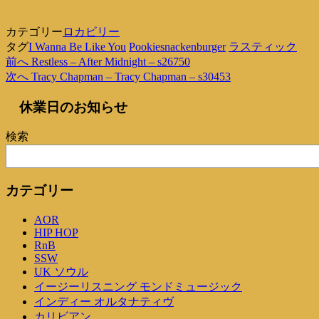
カテゴリー
ロカビリー
タグ
I Wanna Be Like You
Pookiesnackenburger
ラスティック
過
前へ
Restless – After Midnight – s26750
投
去
次
次へ
Tracy Chapman – Tracy Chapman – s30453
稿
の
の
休業日のお知らせ
投
投
ナ
稿
稿
ビ
検索
ゲ
ー
カテゴリー
シ
AOR
ョ
HIP HOP
ン
RnB
SSW
UK ソウル
イージーリスニング モンドミュージック
インディー オルタナティヴ
カリビアン