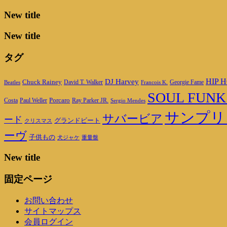
New title
New title
タグ
DJ Harvey
HIP H
Chuck Rainey
Georgie Fame
Beatles
David T. Walker
Francois K.
SOUL FUNK
Porcaro
Ray Parker JR.
Costa
Paul Weller
Sergio Mendes
サンプリ
サバービア
ード
グランドビート
クリスマス
ーヴ
子供もの
重量盤
犬ジャケ
New title
固定ページ
お問い合わせ
サイトマップス
会員ログイン