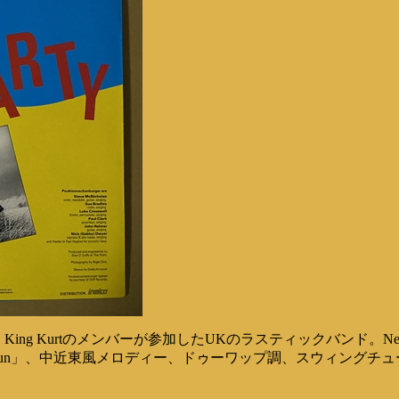
！
King Kurtのメンバーが参加したUKのラスティックバンド。NewY
appy Cajun」、中近東風メロディー、ドゥーワップ調、スウィング