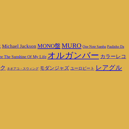
MURO
MONO盤
Michael Jackson
K
One Note Samba
Paulinho Da
オルガンバー
カラーレコ
re The Sunshine Of My Life
レアグル
ク
モダンジャズ
ユーロビート
ネオアコ・スウィング