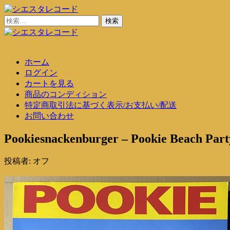
コ
ン
検
シエスタレコード
中古レコード通販
テ
索:
ン
シエスタレコード
中古レコード通販
ツ
ホーム
に
ログイン
ス
カートを見る
キ
商品のコンディション
ッ
特定商取引法に基づく表示/お支払い/配送
プ
お問い合わせ
Pookiesnackenburger – Pookie Beach Part
投稿者:
オフ