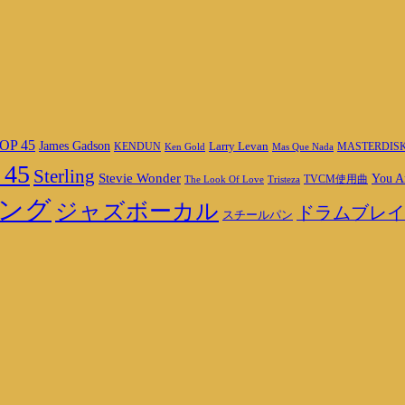
OP 45
James Gadson
Larry Levan
MASTERDIS
KENDUN
Ken Gold
Mas Que Nada
 45
Sterling
Stevie Wonder
You A
TVCM使用曲
The Look Of Love
Tristeza
ング
ジャズボーカル
ドラムブレイ
スチールパン