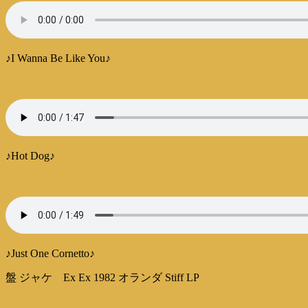
♪I Wanna Be Like You♪
♪Hot Dog♪
♪Just One Cornetto♪
盤 ジャケ Ex Ex 1982 オランダ Stiff LP