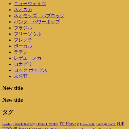
ニューウェイヴ
ネオスカ
ネオモッズ パブロック
パンク パワーポップ
ブラジル
フリーソウル
フレンチ
ボーカル
ラテン
レゲエ スカ
ロカビリー
ロック ポップス
未分類
New title
New title
タグ
DJ Harvey
HIP
Chuck Rainey
Georgie Fame
Beatles
David T. Walker
Francois K.
HOP 45