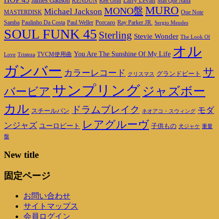
James Gadson
Larry Levan
KENDUN
Ken Gold
Mas Que Nada
MURO
MONO盤
Michael Jackson
MASTERDISK
One Note
Porcaro
Ray Parker JR.
Samba
Paulinho Da Costa
Paul Weller
Sergio Mendes
SOUL FUNK 45
Sterling
Stevie Wonder
The Look Of
オル
You Are The Sunshine Of My Life
TVCM使用曲
Love
Tristeza
ガンバー
サ
カラーレコード
グランドビート
クリスマス
サンプリング
ジャズボー
バービア
カル
ドラムブレイク
モダ
スチールパン
ネオアコ・スウィング
レアグルーヴ
ンジャズ
ユーロビート
子供もの
重量
犬ジャケ
盤
New title
固定ページ
お問い合わせ
サイトマップス
会員ログイン