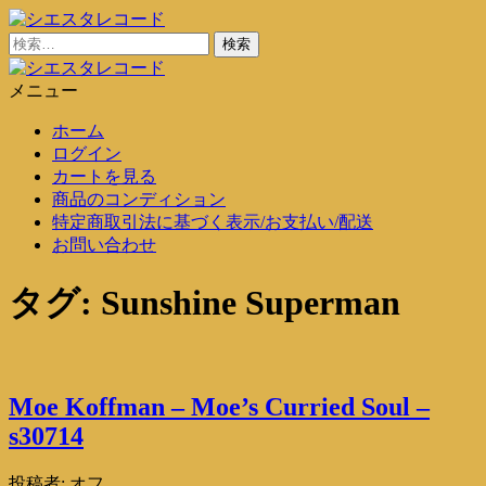
コ
ン
検
シエスタレコード
中古レコード通販
テ
索:
ン
メニュー
シエスタレコード
中古レコード通販
ツ
ホーム
に
ログイン
ス
カートを見る
キ
商品のコンディション
ッ
特定商取引法に基づく表示/お支払い/配送
プ
お問い合わせ
タグ:
Sunshine Superman
Moe Koffman – Moe’s Curried Soul –
s30714
投稿者:
オフ