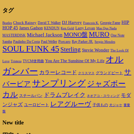
タグ
DJ Harvey
HIP
Chuck Rainey
Georgie Fame
Beatles
David T. Walker
Francois K.
HOP 45
James Gadson
Larry Levan
KENDUN
Ken Gold
Mas Que Nada
MURO
MONO盤
Michael Jackson
MASTERDISK
One Note
Porcaro
Ray Parker JR.
Samba
Paulinho Da Costa
Paul Weller
Sergio Mendes
SOUL FUNK 45
Sterling
Stevie Wonder
The Look Of
オル
You Are The Sunshine Of My Life
TVCM使用曲
Love
Tristeza
ガンバー
サ
カラーレコード
グランドビート
クリスマス
サンプリング
ジャズボー
バービア
カル
ドラムブレイク
モダ
スチールパン
ネオアコ・スウィング
レアグルーヴ
ンジャズ
ユーロビート
子供もの
重量
犬ジャケ
盤
New title