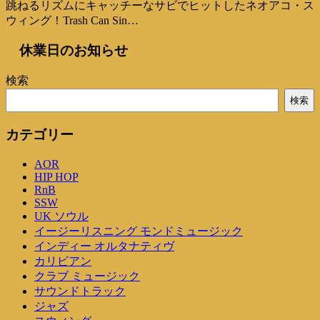
跳ねるリズムにキャッチーなサビでヒットしたネオアコ・ス
ウィング！Trash Can Sin…
休業日のお知らせ
検索
検索
カテゴリー
AOR
HIP HOP
RnB
SSW
UK ソウル
イージーリスニング モンドミュージック
インディー オルタナティヴ
カリビアン
クラブ ミュージック
サウンドトラック
ジャズ