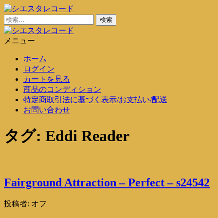
コ
ン
検
シエスタレコード
中古レコード通販
テ
索:
ン
メニュー
シエスタレコード
中古レコード通販
ツ
ホーム
に
ログイン
ス
カートを見る
キ
商品のコンディション
ッ
特定商取引法に基づく表示/お支払い/配送
プ
お問い合わせ
タグ:
Eddi Reader
Fairground Attraction – Perfect – s24542
投稿者:
オフ