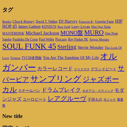
タグ
DJ Harvey
HIP
Chuck Rainey
Georgie Fame
Beatles
David T. Walker
Francois K.
HOP 45
James Gadson
Larry Levan
KENDUN
Ken Gold
Mas Que Nada
MURO
MONO盤
Michael Jackson
MASTERDISK
One Note
Porcaro
Ray Parker JR.
Samba
Paulinho Da Costa
Paul Weller
Sergio Mendes
SOUL FUNK 45
Sterling
Stevie Wonder
The Look Of
オル
You Are The Sunshine Of My Life
TVCM使用曲
Love
Tristeza
ガンバー
サ
カラーレコード
グランドビート
クリスマス
サンプリング
ジャズボー
バービア
カル
ドラムブレイク
モダ
スチールパン
ネオアコ・スウィング
レアグルーヴ
ンジャズ
ユーロビート
子供もの
重量
犬ジャケ
盤
New title