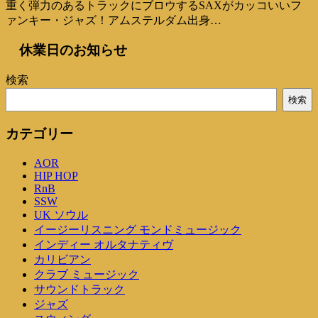
重く弾力のあるトラックにブロウするSAXがカッコいいフ
ァンキー・ジャズ！アムステルダム出身…
休業日のお知らせ
検索
検索
カテゴリー
AOR
HIP HOP
RnB
SSW
UK ソウル
イージーリスニング モンドミュージック
インディー オルタナティヴ
カリビアン
クラブ ミュージック
サウンドトラック
ジャズ