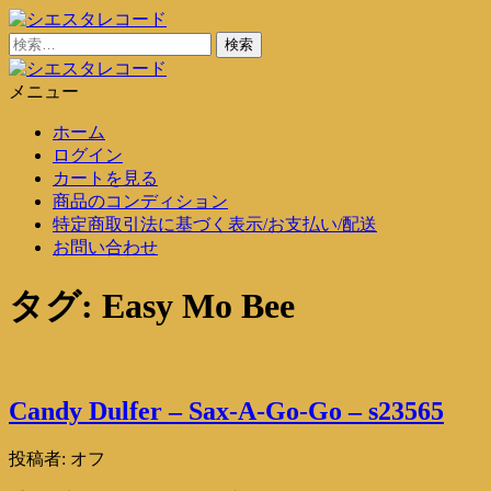
コ
ン
検
シエスタレコード
中古レコード通販
テ
索:
ン
メニュー
シエスタレコード
中古レコード通販
ツ
ホーム
に
ログイン
ス
カートを見る
キ
商品のコンディション
ッ
特定商取引法に基づく表示/お支払い/配送
プ
お問い合わせ
タグ:
Easy Mo Bee
Candy Dulfer – Sax-A-Go-Go – s23565
投稿者:
オフ