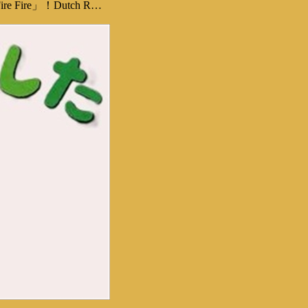
re」！Dutch R…