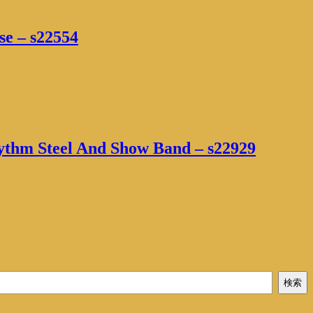
se – s22554
ythm Steel And Show Band – s22929
検索