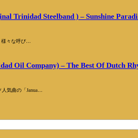
al Trinidad Steelband ) – Sunshine Paradi
w」！様々な呼び…
idad Oil Company) – The Best Of Dutch Rh
人気曲の「Janua…