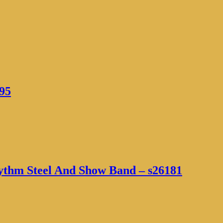
95
ythm Steel And Show Band – s26181