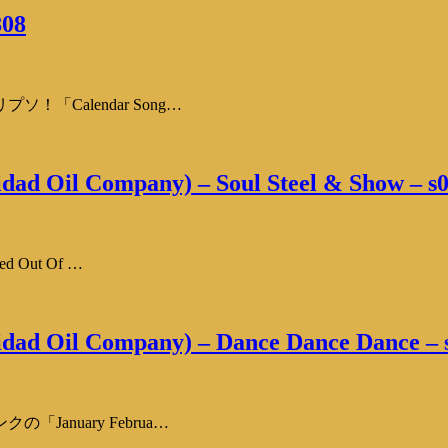
808
Calendar Song…
dad Oil Company) – Soul Steel & Show – s
Out Of …
idad Oil Company) – Dance Dance Dance – 
nuary Februa…