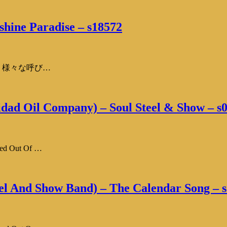
hine Paradise – s18572
w」！様々な呼び…
dad Oil Company) – Soul Steel & Show – s
Out Of …
l And Show Band) – The Calendar Song – 