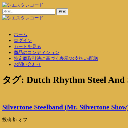
コ
ン
検
シエスタレコード
中古レコード通販
テ
索:
ン
シエスタレコード
中古レコード通販
ツ
ホーム
に
ログイン
ス
カートを見る
キ
商品のコンディション
ッ
特定商取引法に基づく表示/お支払い/配送
プ
お問い合わせ
タグ:
Dutch Rhythm Steel And
Silvertone Steelband (Mr. Silvertone Show
投稿者:
オフ