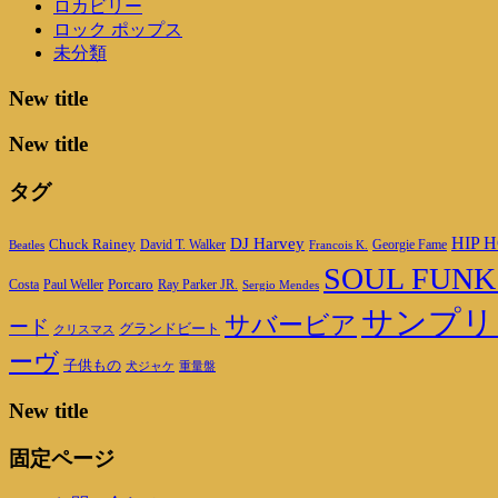
ロカビリー
ロック ポップス
未分類
New title
New title
タグ
DJ Harvey
HIP H
Chuck Rainey
Georgie Fame
Beatles
David T. Walker
Francois K.
SOUL FUNK
Porcaro
Ray Parker JR.
Costa
Paul Weller
Sergio Mendes
サンプリ
サバービア
ード
グランドビート
クリスマス
ーヴ
子供もの
重量盤
犬ジャケ
New title
固定ページ