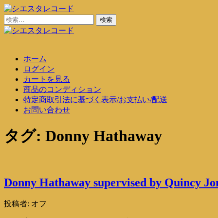
コ
ン
検
シエスタレコード
中古レコード通販
テ
索:
ン
シエスタレコード
中古レコード通販
ツ
ホーム
に
ログイン
ス
カートを見る
キ
商品のコンディション
ッ
特定商取引法に基づく表示/お支払い/配送
プ
お問い合わせ
タグ:
Donny Hathaway
Donny Hathaway supervised by Quincy Jon
投稿者:
オフ