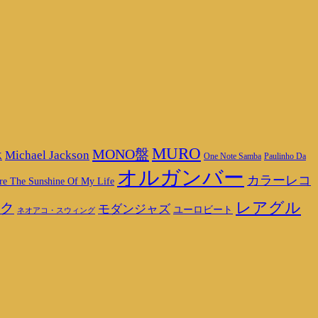
MURO
MONO盤
Michael Jackson
K
One Note Samba
Paulinho Da
オルガンバー
カラーレコ
re The Sunshine Of My Life
レアグル
ク
モダンジャズ
ユーロビート
ネオアコ・スウィング