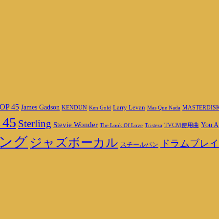
OP 45
James Gadson
Larry Levan
MASTERDIS
KENDUN
Ken Gold
Mas Que Nada
 45
Sterling
Stevie Wonder
You A
TVCM使用曲
The Look Of Love
Tristeza
ング
ジャズボーカル
ドラムブレイ
スチールパン