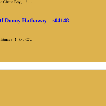
etto Boy」！…
Of Donny Hathaway – s04148
stmas」！ シカゴ…