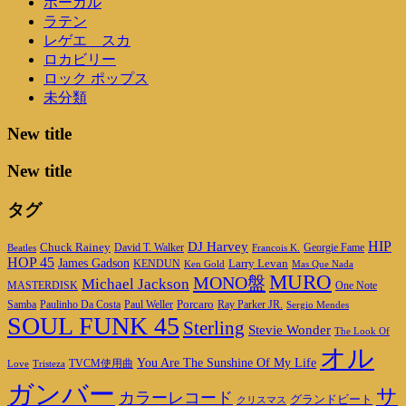
ボーカル
ラテン
レゲエ スカ
ロカビリー
ロック ポップス
未分類
New title
New title
タグ
DJ Harvey
HIP
Chuck Rainey
Georgie Fame
Beatles
David T. Walker
Francois K.
HOP 45
James Gadson
Larry Levan
KENDUN
Ken Gold
Mas Que Nada
MURO
MONO盤
Michael Jackson
MASTERDISK
One Note
Porcaro
Ray Parker JR.
Samba
Paulinho Da Costa
Paul Weller
Sergio Mendes
SOUL FUNK 45
Sterling
Stevie Wonder
The Look Of
オル
You Are The Sunshine Of My Life
TVCM使用曲
Love
Tristeza
ガンバー
サ
カラーレコード
グランドビート
クリスマス