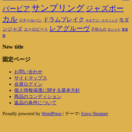
サンプリング
ジャズボー
バービア
カル
ドラムブレイク
モダ
スチールパン
ネオアコ・スウィング
レアグルーヴ
ンジャズ
ユーロビート
子供もの
重量
犬ジャケ
盤
New title
固定ページ
お問い合わせ
サイトマップス
会員ログイン
個人情報保護に関する基本方針
商品のコンディション
返品の条件について
Proudly powered by
WordPress
|
テーマ:
Envo Shopper