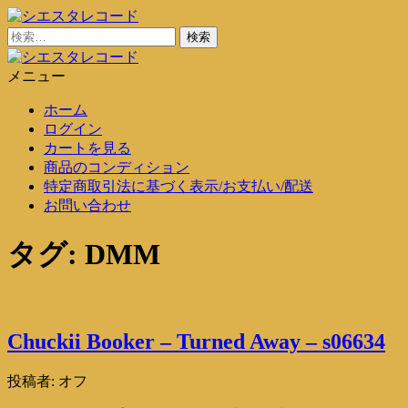
コ
ン
検
シエスタレコード
中古レコード通販
テ
索:
ン
メニュー
シエスタレコード
中古レコード通販
ツ
ホーム
に
ログイン
ス
カートを見る
キ
商品のコンディション
ッ
特定商取引法に基づく表示/お支払い/配送
プ
お問い合わせ
タグ:
DMM
Chuckii Booker – Turned Away – s06634
投稿者:
オフ