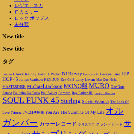
レゲエ スカ
ロカビリー
ロック ポップス
未分類
New title
New title
タグ
DJ Harvey
HIP
Chuck Rainey
Georgie Fame
Beatles
David T. Walker
Francois K.
HOP 45
James Gadson
Larry Levan
KENDUN
Ken Gold
Mas Que Nada
MURO
MONO盤
Michael Jackson
MASTERDISK
One Note
Porcaro
Ray Parker JR.
Samba
Paulinho Da Costa
Paul Weller
Sergio Mendes
SOUL FUNK 45
Sterling
Stevie Wonder
The Look Of
オル
You Are The Sunshine Of My Life
TVCM使用曲
Love
Tristeza
ガンバー
サ
カラーレコード
グランドビート
クリスマス