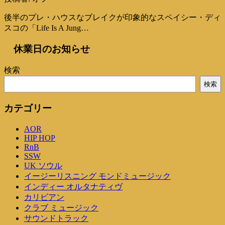
後半のプレ・ハウスなブレイクが印象的なスペイシー・ディ
スコの「Life Is A Jung…
休業日のお知らせ
検索
検索
カテゴリー
AOR
HIP HOP
RnB
SSW
UK ソウル
イージーリスニング モンドミュージック
インディー オルタナティヴ
カリビアン
クラブ ミュージック
サウンドトラック