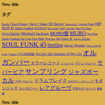
New title
タグ
DJ Harvey
HIP
Chuck Rainey
Georgie Fame
Beatles
David T. Walker
Francois K.
HOP 45
James Gadson
Larry Levan
KENDUN
Ken Gold
Mas Que Nada
MURO
MONO盤
Michael Jackson
MASTERDISK
One Note
Porcaro
Ray Parker JR.
Samba
Paulinho Da Costa
Paul Weller
Sergio Mendes
SOUL FUNK 45
Sterling
Stevie Wonder
The Look Of
オル
You Are The Sunshine Of My Life
TVCM使用曲
Love
Tristeza
ガンバー
サ
カラーレコード
グランドビート
クリスマス
サンプリング
ジャズボー
バービア
カル
ドラムブレイク
モダ
スチールパン
ネオアコ・スウィング
レアグルーヴ
ンジャズ
ユーロビート
子供もの
重量
犬ジャケ
盤
New title