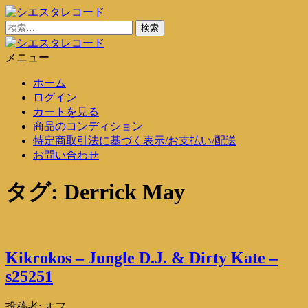
コ
ン
検
シエスタレコード
中古レコード通販
テ
索:
ン
メニュー
シエスタレコード
中古レコード通販
ツ
ホーム
に
ログイン
ス
カートを見る
キ
商品のコンディション
ッ
特定商取引法に基づく表示/お支払い/配送
プ
お問い合わせ
タグ:
Derrick May
Kikrokos – Jungle D.J. & Dirty Kate –
s25251
投稿者:
オフ