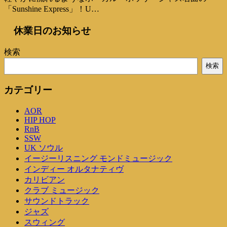
「Sunshine Express」！U…
休業日のお知らせ
検索
検索
カテゴリー
AOR
HIP HOP
RnB
SSW
UK ソウル
イージーリスニング モンドミュージック
インディー オルタナティヴ
カリビアン
クラブ ミュージック
サウンドトラック
ジャズ
スウィング