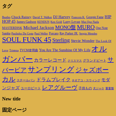
タグ
HIP
DJ Harvey
Chuck Rainey
Georgie Fame
Beatles
David T. Walker
Francois K.
HOP 45
James Gadson
Larry Levan
KENDUN
Ken Gold
Mas Que Nada
MURO
MONO盤
Michael Jackson
MASTERDISK
One Note
Porcaro
Ray Parker JR.
Samba
Paulinho Da Costa
Paul Weller
Sergio Mendes
SOUL FUNK 45
Sterling
Stevie Wonder
The Look Of
オル
You Are The Sunshine Of My Life
TVCM使用曲
Love
Tristeza
ガンバー
サ
カラーレコード
グランドビート
クリスマス
サンプリング
ジャズボー
バービア
カル
ドラムブレイク
モダ
スチールパン
ネオアコ・スウィング
レアグルーヴ
ンジャズ
ユーロビート
子供もの
重量盤
犬ジャケ
New title
固定ページ