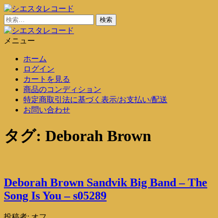
コ
ン
検
シエスタレコード
中古レコード通販
テ
索:
ン
メニュー
シエスタレコード
中古レコード通販
ツ
ホーム
に
ログイン
ス
カートを見る
キ
商品のコンディション
ッ
特定商取引法に基づく表示/お支払い/配送
プ
お問い合わせ
タグ:
Deborah Brown
Deborah Brown Sandvik Big Band – The
Song Is You – s05289
投稿者:
オフ