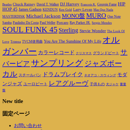
DJ Harvey
HIP
Chuck Rainey
Georgie Fame
Beatles
David T. Walker
Francois K.
HOP 45
James Gadson
Larry Levan
KENDUN
Ken Gold
Mas Que Nada
MURO
MONO盤
Michael Jackson
MASTERDISK
One Note
Porcaro
Ray Parker JR.
Samba
Paulinho Da Costa
Paul Weller
Sergio Mendes
SOUL FUNK 45
Sterling
Stevie Wonder
The Look Of
オル
You Are The Sunshine Of My Life
TVCM使用曲
Love
Tristeza
ガンバー
サ
カラーレコード
グランドビート
クリスマス
サンプリング
ジャズボー
バービア
カル
ドラムブレイク
モダ
スチールパン
ネオアコ・スウィング
レアグルーヴ
ンジャズ
ユーロビート
子供もの
重量
犬ジャケ
盤
New title
固定ページ
お問い合わせ