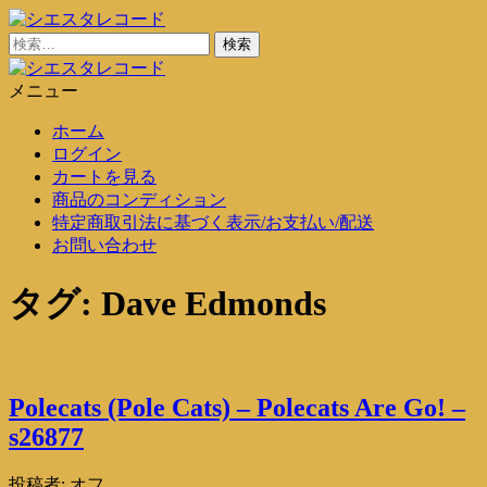
コ
ン
検
シエスタレコード
中古レコード通販
テ
索:
ン
メニュー
シエスタレコード
中古レコード通販
ツ
ホーム
に
ログイン
ス
カートを見る
キ
商品のコンディション
ッ
特定商取引法に基づく表示/お支払い/配送
プ
お問い合わせ
タグ:
Dave Edmonds
Polecats (Pole Cats) – Polecats Are Go! –
s26877
投稿者:
オフ