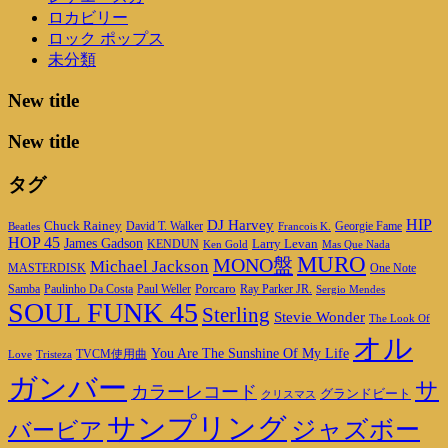
ロカビリー
ロック ポップス
未分類
New title
New title
タグ
DJ Harvey
HIP
Chuck Rainey
Georgie Fame
Beatles
David T. Walker
Francois K.
HOP 45
James Gadson
Larry Levan
KENDUN
Ken Gold
Mas Que Nada
MURO
MONO盤
Michael Jackson
MASTERDISK
One Note
Porcaro
Ray Parker JR.
Samba
Paulinho Da Costa
Paul Weller
Sergio Mendes
SOUL FUNK 45
Sterling
Stevie Wonder
The Look Of
オル
You Are The Sunshine Of My Life
TVCM使用曲
Love
Tristeza
ガンバー
サ
カラーレコード
グランドビート
クリスマス
サンプリング
ジャズボー
バービア