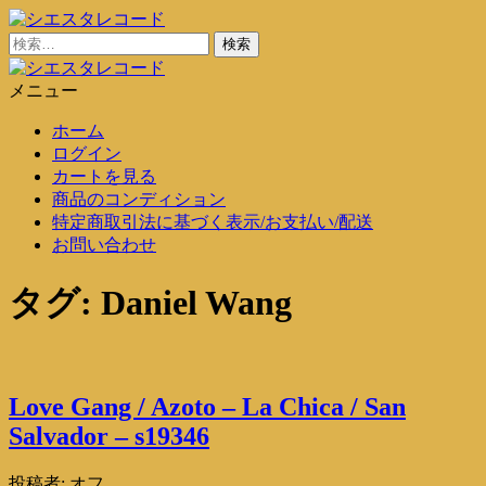
コ
ン
検
シエスタレコード
中古レコード通販
テ
索:
ン
メニュー
シエスタレコード
中古レコード通販
ツ
ホーム
に
ログイン
ス
カートを見る
キ
商品のコンディション
ッ
特定商取引法に基づく表示/お支払い/配送
プ
お問い合わせ
タグ:
Daniel Wang
Love Gang / Azoto – La Chica / San
Salvador – s19346
投稿者:
オフ