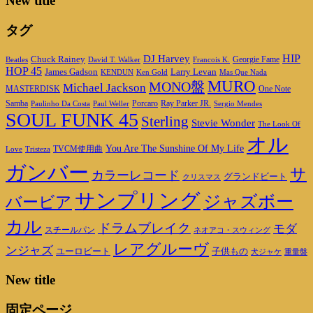
New title
タグ
HIP
DJ Harvey
Chuck Rainey
Georgie Fame
Beatles
David T. Walker
Francois K.
HOP 45
James Gadson
Larry Levan
KENDUN
Ken Gold
Mas Que Nada
MURO
MONO盤
Michael Jackson
MASTERDISK
One Note
Porcaro
Ray Parker JR.
Samba
Paulinho Da Costa
Paul Weller
Sergio Mendes
SOUL FUNK 45
Sterling
Stevie Wonder
The Look Of
オル
You Are The Sunshine Of My Life
TVCM使用曲
Love
Tristeza
ガンバー
サ
カラーレコード
グランドビート
クリスマス
サンプリング
ジャズボー
バービア
カル
ドラムブレイク
モダ
スチールパン
ネオアコ・スウィング
レアグルーヴ
ンジャズ
ユーロビート
子供もの
重量盤
犬ジャケ
New title
固定ページ