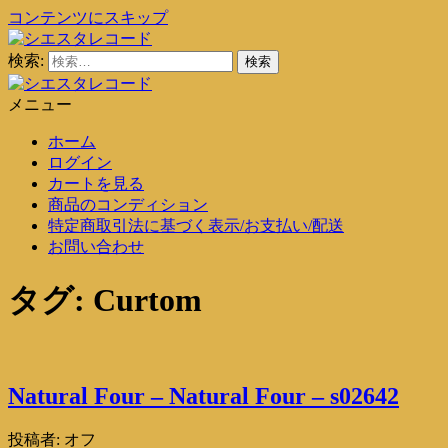
コンテンツにスキップ
検索:
シエスタレコード
中古レコード通販
メニュー
シエスタレコード
中古レコード通販
ホーム
ログイン
カートを見る
商品のコンディション
特定商取引法に基づく表示/お支払い/配送
お問い合わせ
タグ:
Curtom
Natural Four – Natural Four – s02642
投稿者:
オフ