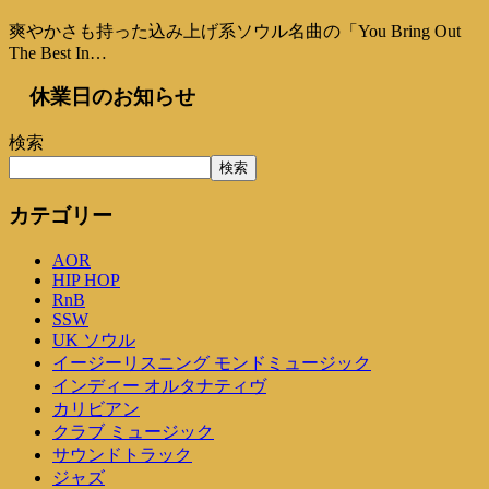
爽やかさも持った込み上げ系ソウル名曲の「You Bring Out
The Best In…
休業日のお知らせ
検索
検索
カテゴリー
AOR
HIP HOP
RnB
SSW
UK ソウル
イージーリスニング モンドミュージック
インディー オルタナティヴ
カリビアン
クラブ ミュージック
サウンドトラック
ジャズ