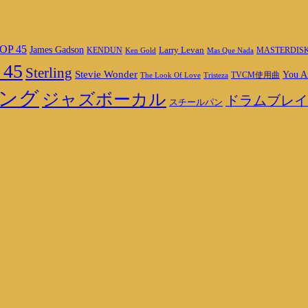
OP 45
James Gadson
Larry Levan
MASTERDIS
KENDUN
Ken Gold
Mas Que Nada
 45
Sterling
Stevie Wonder
You A
TVCM使用曲
The Look Of Love
Tristeza
ング
ジャズボーカル
ドラムブレイ
スチールパン