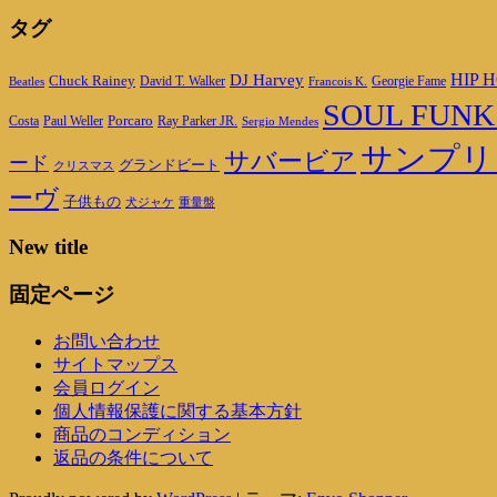
タグ
DJ Harvey
HIP H
Chuck Rainey
Georgie Fame
Beatles
David T. Walker
Francois K.
SOUL FUNK
Porcaro
Ray Parker JR.
Costa
Paul Weller
Sergio Mendes
サンプリ
サバービア
ード
グランドビート
クリスマス
ーヴ
子供もの
重量盤
犬ジャケ
New title
固定ページ
お問い合わせ
サイトマップス
会員ログイン
個人情報保護に関する基本方針
商品のコンディション
返品の条件について