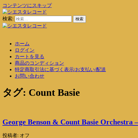
コンテンツにスキップ
検索:
シエスタレコード
中古レコード通販
シエスタレコード
中古レコード通販
ホーム
ログイン
カートを見る
商品のコンディション
特定商取引法に基づく表示/お支払い/配送
お問い合わせ
タグ:
Count Basie
George Benson & Count Basie Orchestra –
投稿者:
オフ