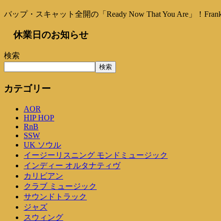
バップ・スキャット全開の「Ready Now That You Are」！Frank
休業日のお知らせ
検索
検索
カテゴリー
AOR
HIP HOP
RnB
SSW
UK ソウル
イージーリスニング モンドミュージック
インディー オルタナティヴ
カリビアン
クラブ ミュージック
サウンドトラック
ジャズ
スウィング