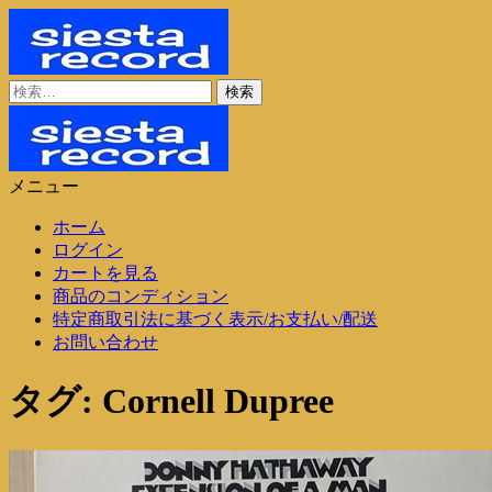
コ
ン
テ
ン
検
シエスタレコード
中古レコード通販
ツ
索:
に
ス
キ
メニュー
ッ
シエスタレコード
中古レコード通販
プ
ホーム
ログイン
カートを見る
商品のコンディション
特定商取引法に基づく表示/お支払い/配送
お問い合わせ
タグ:
Cornell Dupree