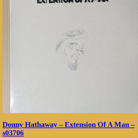
Donny Hathaway – Extension Of A Man –
s03706