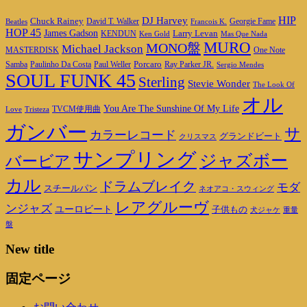
DJ Harvey
HIP
Chuck Rainey
Georgie Fame
Beatles
David T. Walker
Francois K.
HOP 45
James Gadson
Larry Levan
KENDUN
Ken Gold
Mas Que Nada
MURO
MONO盤
Michael Jackson
MASTERDISK
One Note
Porcaro
Ray Parker JR.
Samba
Paulinho Da Costa
Paul Weller
Sergio Mendes
SOUL FUNK 45
Sterling
Stevie Wonder
The Look Of
オル
You Are The Sunshine Of My Life
TVCM使用曲
Love
Tristeza
ガンバー
サ
カラーレコード
グランドビート
クリスマス
サンプリング
ジャズボー
バービア
カル
ドラムブレイク
モダ
スチールパン
ネオアコ・スウィング
レアグルーヴ
ンジャズ
ユーロビート
子供もの
重量
犬ジャケ
盤
New title
固定ページ