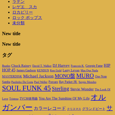
ラテン
レゲエ スカ
ロカビリー
ロック ポップス
未分類
New title
New title
タグ
HIP
DJ Harvey
Chuck Rainey
Georgie Fame
Beatles
David T. Walker
Francois K.
HOP 45
James Gadson
Larry Levan
KENDUN
Ken Gold
Mas Que Nada
MURO
MONO盤
Michael Jackson
MASTERDISK
One Note
Porcaro
Ray Parker JR.
Samba
Paulinho Da Costa
Paul Weller
Sergio Mendes
SOUL FUNK 45
Sterling
Stevie Wonder
The Look Of
オル
You Are The Sunshine Of My Life
TVCM使用曲
Love
Tristeza
ガンバー
サ
カラーレコード
グランドビート
クリスマス