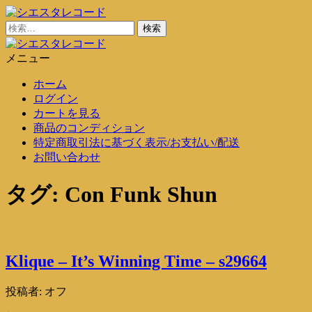
コ
ン
検
シエスタレコード
中古レコード通販
テ
索:
ン
メニュー
シエスタレコード
中古レコード通販
ツ
ホーム
に
ログイン
ス
カートを見る
キ
商品のコンディション
ッ
特定商取引法に基づく表示/お支払い/配送
プ
お問い合わせ
タグ:
Con Funk Shun
Klique – It’s Winning Time – s29664
投稿者:
オフ