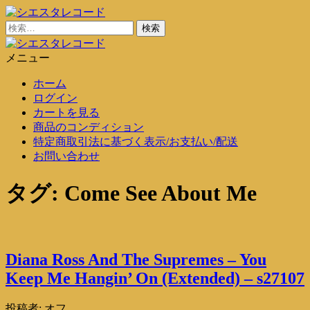
コ
ン
検
シエスタレコード
中古レコード通販
テ
索:
ン
メニュー
シエスタレコード
中古レコード通販
ツ
ホーム
に
ログイン
ス
カートを見る
キ
商品のコンディション
ッ
特定商取引法に基づく表示/お支払い/配送
プ
お問い合わせ
タグ:
Come See About Me
Diana Ross And The Supremes – You
Keep Me Hangin’ On (Extended) – s27107
投稿者:
オフ