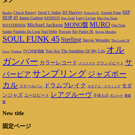
DJ Harvey
HIP
Chuck Rainey
Georgie Fame
Beatles
David T. Walker
Francois K.
HOP 45
James Gadson
Larry Levan
KENDUN
Ken Gold
Mas Que Nada
MURO
MONO盤
Michael Jackson
MASTERDISK
One Note
Porcaro
Ray Parker JR.
Samba
Paulinho Da Costa
Paul Weller
Sergio Mendes
SOUL FUNK 45
Sterling
Stevie Wonder
The Look Of
オル
You Are The Sunshine Of My Life
TVCM使用曲
Love
Tristeza
ガンバー
サ
カラーレコード
グランドビート
クリスマス
サンプリング
ジャズボー
バービア
カル
ドラムブレイク
モダ
スチールパン
ネオアコ・スウィング
レアグルーヴ
ンジャズ
ユーロビート
子供もの
重量
犬ジャケ
盤
New title
固定ページ