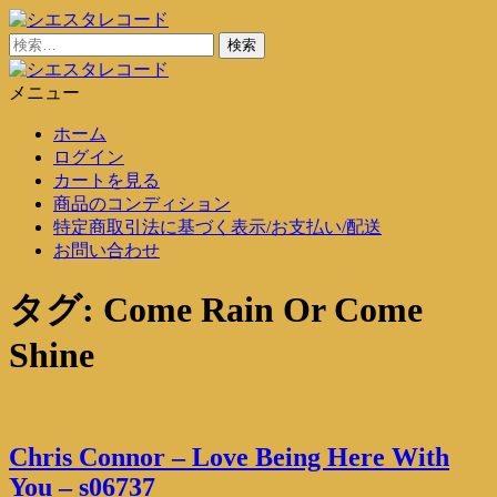
コ
ン
検
シエスタレコード
中古レコード通販
テ
索:
ン
メニュー
シエスタレコード
中古レコード通販
ツ
ホーム
に
ログイン
ス
カートを見る
キ
商品のコンディション
ッ
特定商取引法に基づく表示/お支払い/配送
プ
お問い合わせ
タグ:
Come Rain Or Come
Shine
Chris Connor – Love Being Here With
You – s06737