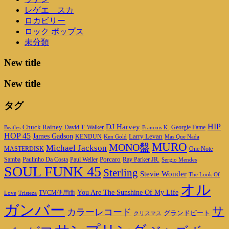
レゲエ スカ
ロカビリー
ロック ポップス
未分類
New title
New title
タグ
DJ Harvey
HIP
Chuck Rainey
Georgie Fame
Beatles
David T. Walker
Francois K.
HOP 45
James Gadson
Larry Levan
KENDUN
Ken Gold
Mas Que Nada
MURO
MONO盤
Michael Jackson
MASTERDISK
One Note
Porcaro
Ray Parker JR.
Samba
Paulinho Da Costa
Paul Weller
Sergio Mendes
SOUL FUNK 45
Sterling
Stevie Wonder
The Look Of
オル
You Are The Sunshine Of My Life
TVCM使用曲
Love
Tristeza
ガンバー
サ
カラーレコード
グランドビート
クリスマス