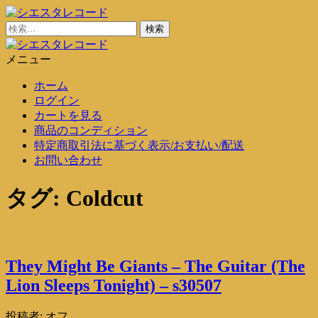
コ
ン
検
シエスタレコード
中古レコード通販
テ
索:
ン
メニュー
シエスタレコード
中古レコード通販
ツ
ホーム
に
ログイン
ス
カートを見る
キ
商品のコンディション
ッ
特定商取引法に基づく表示/お支払い/配送
プ
お問い合わせ
タグ:
Coldcut
They Might Be Giants – The Guitar (The
Lion Sleeps Tonight) – s30507
投稿者:
オフ