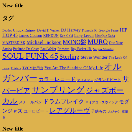
New title
タグ
DJ Harvey
HIP
Chuck Rainey
Georgie Fame
Beatles
David T. Walker
Francois K.
HOP 45
James Gadson
Larry Levan
KENDUN
Ken Gold
Mas Que Nada
MURO
MONO盤
Michael Jackson
MASTERDISK
One Note
Porcaro
Ray Parker JR.
Samba
Paulinho Da Costa
Paul Weller
Sergio Mendes
SOUL FUNK 45
Sterling
Stevie Wonder
The Look Of
オル
You Are The Sunshine Of My Life
TVCM使用曲
Love
Tristeza
ガンバー
サ
カラーレコード
グランドビート
クリスマス
サンプリング
ジャズボー
バービア
カル
ドラムブレイク
モダ
スチールパン
ネオアコ・スウィング
レアグルーヴ
ンジャズ
ユーロビート
子供もの
重量
犬ジャケ
盤
New title