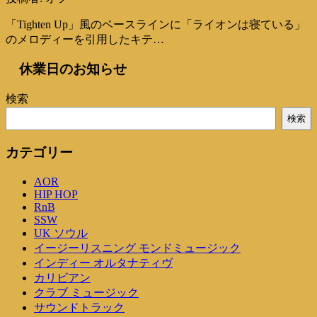
「Tighten Up」風のベースラインに「ライオンは寝ている」
のメロディーを引用したキテ…
休業日のお知らせ
検索
検索
カテゴリー
AOR
HIP HOP
RnB
SSW
UK ソウル
イージーリスニング モンドミュージック
インディー オルタナティヴ
カリビアン
クラブ ミュージック
サウンドトラック