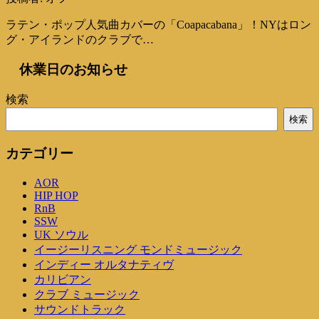
ラテン・ポップ人気曲カバーの「Coapacabana」！NYはロン
グ・アイランドのクラブで…
休業日のお知らせ
検索
検索
カテゴリー
AOR
HIP HOP
RnB
SSW
UK ソウル
イージーリスニング モンドミュージック
インディー オルタナティヴ
カリビアン
クラブ ミュージック
サウンドトラック