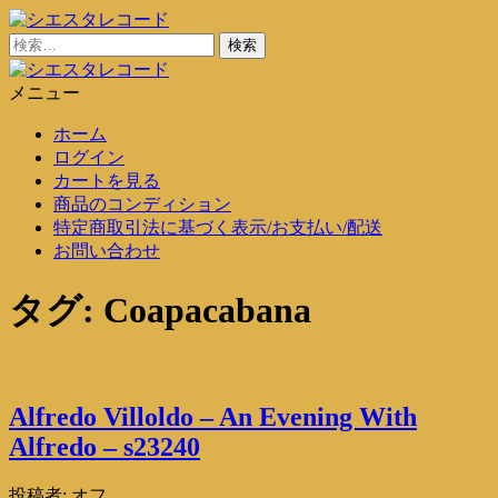
コ
ン
検
シエスタレコード
中古レコード通販
テ
索:
ン
メニュー
シエスタレコード
中古レコード通販
ツ
ホーム
に
ログイン
ス
カートを見る
キ
商品のコンディション
ッ
特定商取引法に基づく表示/お支払い/配送
プ
お問い合わせ
タグ:
Coapacabana
Alfredo Villoldo – An Evening With
Alfredo – s23240
投稿者:
オフ