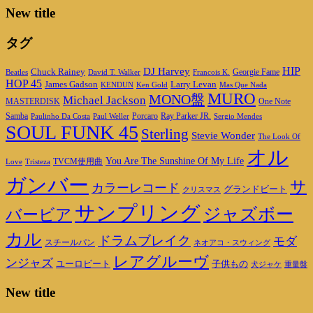
New title
タグ
HIP
DJ Harvey
Chuck Rainey
Georgie Fame
Beatles
David T. Walker
Francois K.
HOP 45
James Gadson
Larry Levan
KENDUN
Ken Gold
Mas Que Nada
MURO
MONO盤
Michael Jackson
MASTERDISK
One Note
Porcaro
Ray Parker JR.
Samba
Paulinho Da Costa
Paul Weller
Sergio Mendes
SOUL FUNK 45
Sterling
Stevie Wonder
The Look Of
オル
You Are The Sunshine Of My Life
TVCM使用曲
Love
Tristeza
ガンバー
サ
カラーレコード
グランドビート
クリスマス
サンプリング
ジャズボー
バービア
カル
ドラムブレイク
モダ
スチールパン
ネオアコ・スウィング
レアグルーヴ
ンジャズ
ユーロビート
子供もの
重量盤
犬ジャケ
New title