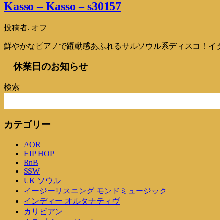
Kasso – Kasso – s30157
投稿者:
オフ
鮮やかなピアノで躍動感あふれるサルソウル系ディスコ！イタリア
休業日のお知らせ
検索
カテゴリー
AOR
HIP HOP
RnB
SSW
UK ソウル
イージーリスニング モンドミュージック
インディー オルタナティヴ
カリビアン