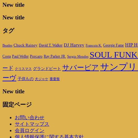
New title
New title
タグ
DJ Harvey
HIP H
Chuck Rainey
Georgie Fame
Beatles
David T. Walker
Francois K.
SOUL FUNK
Porcaro
Ray Parker JR.
Costa
Paul Weller
Sergio Mendes
サンプリ
サバービア
ード
グランドビート
クリスマス
ーヴ
子供もの
重量盤
犬ジャケ
New title
固定ページ
お問い合わせ
サイトマップス
会員ログイン
個人情報保護に関する基本方針