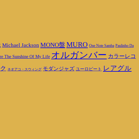
MURO
MONO盤
Michael Jackson
K
One Note Samba
Paulinho Da
オルガンバー
カラーレコ
re The Sunshine Of My Life
レアグル
ク
モダンジャズ
ユーロビート
ネオアコ・スウィング