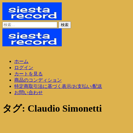
コ
ン
テ
ン
検
シエスタレコード
中古レコード通販
ツ
索:
に
ス
キ
ッ
シエスタレコード
中古レコード通販
プ
ホーム
ログイン
カートを見る
商品のコンディション
特定商取引法に基づく表示/お支払い/配送
お問い合わせ
タグ:
Claudio Simonetti