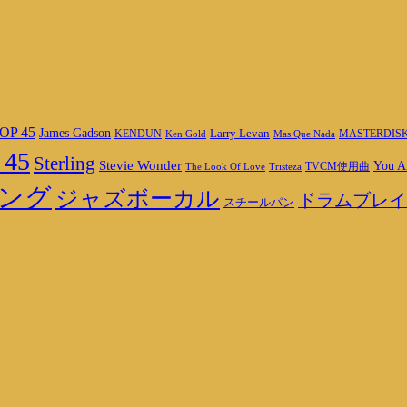
OP 45
James Gadson
Larry Levan
MASTERDIS
KENDUN
Ken Gold
Mas Que Nada
 45
Sterling
Stevie Wonder
You A
TVCM使用曲
The Look Of Love
Tristeza
ング
ジャズボーカル
ドラムブレイ
スチールパン