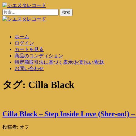
コ
ン
検
シエスタレコード
中古レコード通販
テ
索:
ン
シエスタレコード
中古レコード通販
ツ
ホーム
に
ログイン
ス
カートを見る
キ
商品のコンディション
ッ
特定商取引法に基づく表示/お支払い/配送
プ
お問い合わせ
タグ:
Cilla Black
Cilla Black – Step Inside Love (Sher-oo!) –
投稿者:
オフ