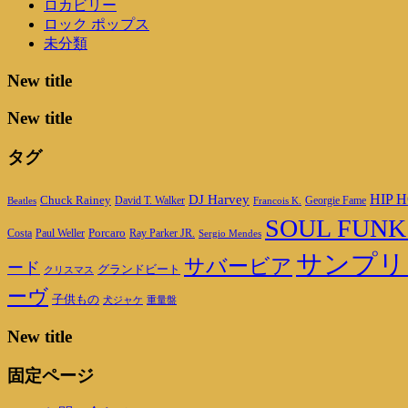
ロカビリー
ロック ポップス
未分類
New title
New title
タグ
DJ Harvey
HIP H
Chuck Rainey
Georgie Fame
Beatles
David T. Walker
Francois K.
SOUL FUNK
Porcaro
Ray Parker JR.
Costa
Paul Weller
Sergio Mendes
サンプリ
サバービア
ード
グランドビート
クリスマス
ーヴ
子供もの
重量盤
犬ジャケ
New title
固定ページ