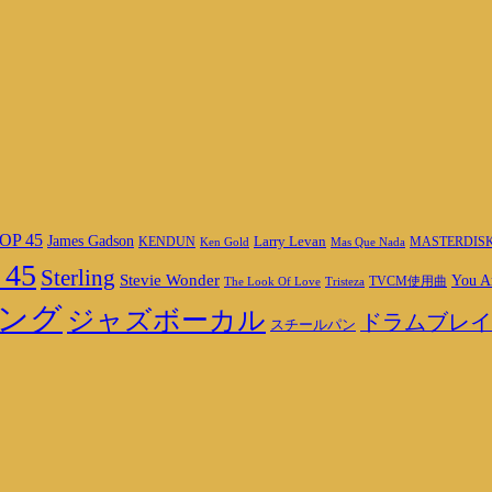
OP 45
James Gadson
Larry Levan
MASTERDIS
KENDUN
Ken Gold
Mas Que Nada
 45
Sterling
Stevie Wonder
You A
TVCM使用曲
The Look Of Love
Tristeza
ング
ジャズボーカル
ドラムブレイ
スチールパン