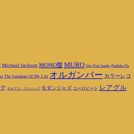
MURO
MONO盤
Michael Jackson
K
One Note Samba
Paulinho Da
オルガンバー
カラーレコ
re The Sunshine Of My Life
レアグル
ク
モダンジャズ
ユーロビート
ネオアコ・スウィング