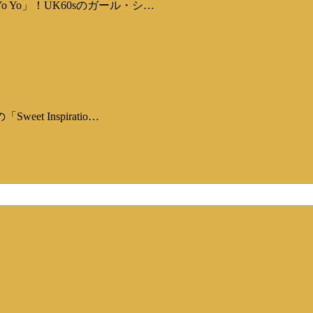
Yo」！UK60sのガール・シ…
 Inspiratio…