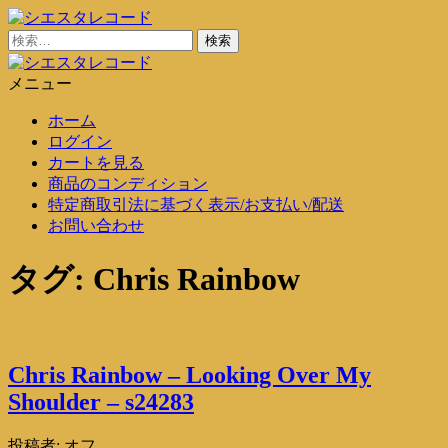
コ
ン
検
シエスタレコード
中古レコード通販
テ
索:
ン
メニュー
シエスタレコード
中古レコード通販
ツ
ホーム
に
ログイン
ス
カートを見る
キ
商品のコンディション
ッ
特定商取引法に基づく表示/お支払い/配送
プ
お問い合わせ
タグ:
Chris Rainbow
Chris Rainbow – Looking Over My
Shoulder – s24283
投稿者:
オフ