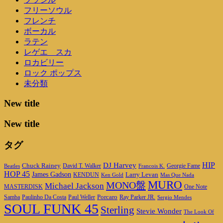
フリーソウル
フレンチ
ボーカル
ラテン
レゲエ スカ
ロカビリー
ロック ポップス
未分類
New title
New title
タグ
DJ Harvey
HIP
Chuck Rainey
Georgie Fame
Beatles
David T. Walker
Francois K.
HOP 45
James Gadson
Larry Levan
KENDUN
Ken Gold
Mas Que Nada
MURO
MONO盤
Michael Jackson
MASTERDISK
One Note
Porcaro
Ray Parker JR.
Samba
Paulinho Da Costa
Paul Weller
Sergio Mendes
SOUL FUNK 45
Sterling
Stevie Wonder
The Look Of