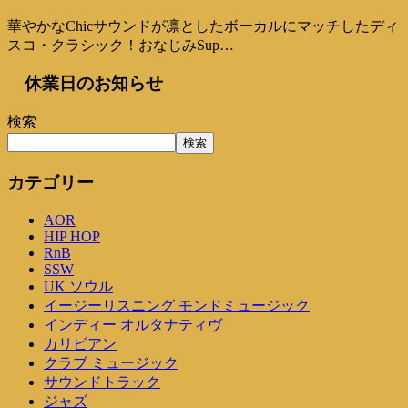
華やかなChicサウンドが凛としたボーカルにマッチしたディ
スコ・クラシック！おなじみSup…
休業日のお知らせ
検索
検索
カテゴリー
AOR
HIP HOP
RnB
SSW
UK ソウル
イージーリスニング モンドミュージック
インディー オルタナティヴ
カリビアン
クラブ ミュージック
サウンドトラック
ジャズ