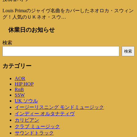
Louis Primaのジャイヴ名曲をカバーしたネオロカ・スウィン
グ！人気のＵＫネオ・スウ…
休業日のお知らせ
検索
検索
カテゴリー
AOR
HIP HOP
RnB
SSW
UK ソウル
イージーリスニング モンドミュージック
インディー オルタナティヴ
カリビアン
クラブ ミュージック
サウンドトラック