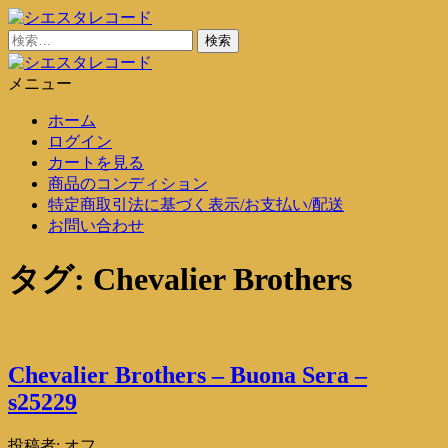
コ
ン
検
シエスタレコード
中古レコード通販
テ
索:
ン
メニュー
シエスタレコード
中古レコード通販
ツ
ホーム
に
ログイン
ス
カートを見る
キ
商品のコンディション
ッ
特定商取引法に基づく表示/お支払い/配送
プ
お問い合わせ
タグ:
Chevalier Brothers
Chevalier Brothers – Buona Sera –
s25229
投稿者:
オフ