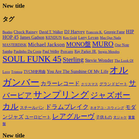
New title
タグ
DJ Harvey
HIP
Chuck Rainey
Georgie Fame
Beatles
David T. Walker
Francois K.
HOP 45
James Gadson
Larry Levan
KENDUN
Ken Gold
Mas Que Nada
MURO
MONO盤
Michael Jackson
MASTERDISK
One Note
Porcaro
Ray Parker JR.
Samba
Paulinho Da Costa
Paul Weller
Sergio Mendes
SOUL FUNK 45
Sterling
Stevie Wonder
The Look Of
オル
You Are The Sunshine Of My Life
TVCM使用曲
Love
Tristeza
ガンバー
サ
カラーレコード
グランドビート
クリスマス
サンプリング
ジャズボー
バービア
カル
ドラムブレイク
モダ
スチールパン
ネオアコ・スウィング
レアグルーヴ
ンジャズ
ユーロビート
子供もの
重量
犬ジャケ
盤
New title