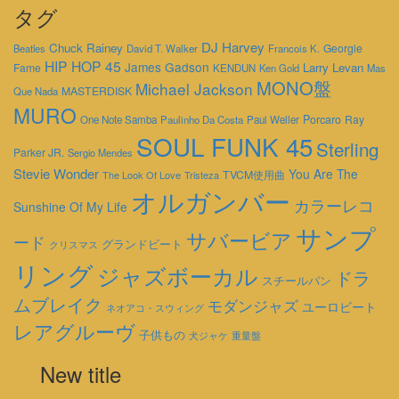
タグ
DJ Harvey
Chuck Rainey
Georgie
Beatles
David T. Walker
Francois K.
HIP HOP 45
James Gadson
Larry Levan
Fame
KENDUN
Ken Gold
Mas
MONO盤
Michael Jackson
MASTERDISK
Que Nada
MURO
Porcaro
Ray
One Note Samba
Paulinho Da Costa
Paul Weller
SOUL FUNK 45
Sterling
Parker JR.
Sergio Mendes
Stevie Wonder
You Are The
TVCM使用曲
The Look Of Love
Tristeza
オルガンバー
カラーレコ
Sunshine Of My Life
サンプ
サバービア
ード
グランドビート
クリスマス
リング
ジャズボーカル
ドラ
スチールパン
ムブレイク
モダンジャズ
ユーロビート
ネオアコ・スウィング
レアグルーヴ
子供もの
重量盤
犬ジャケ
New title