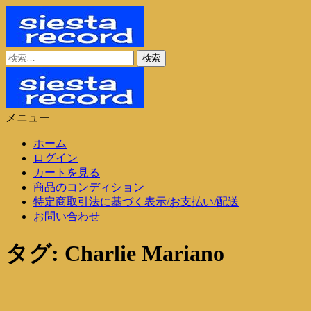
コ
ン
テ
ン
検
シエスタレコード
中古レコード通販
ツ
索:
に
ス
キ
メニュー
ッ
シエスタレコード
中古レコード通販
プ
ホーム
ログイン
カートを見る
商品のコンディション
特定商取引法に基づく表示/お支払い/配送
お問い合わせ
タグ:
Charlie Mariano