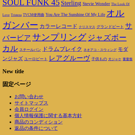
SOUL FUNK 45
Sterling
Stevie Wonder
The Look Of
オル
You Are The Sunshine Of My Life
TVCM使用曲
Love
Tristeza
ガンバー
サ
カラーレコード
グランドビート
クリスマス
サンプリング
ジャズボー
バービア
カル
ドラムブレイク
モダ
スチールパン
ネオアコ・スウィング
レアグルーヴ
ンジャズ
ユーロビート
子供もの
重量盤
犬ジャケ
New title
固定ページ
お問い合わせ
サイトマップス
会員ログイン
個人情報保護に関する基本方針
商品のコンディション
返品の条件について