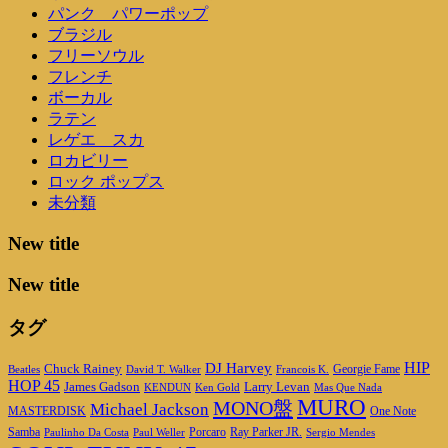
パンク パワーポップ
ブラジル
フリーソウル
フレンチ
ボーカル
ラテン
レゲエ スカ
ロカビリー
ロック ポップス
未分類
New title
New title
タグ
HIP
DJ Harvey
Chuck Rainey
Georgie Fame
Beatles
David T. Walker
Francois K.
HOP 45
James Gadson
Larry Levan
KENDUN
Ken Gold
Mas Que Nada
MURO
MONO盤
Michael Jackson
MASTERDISK
One Note
Porcaro
Ray Parker JR.
Samba
Paulinho Da Costa
Paul Weller
Sergio Mendes