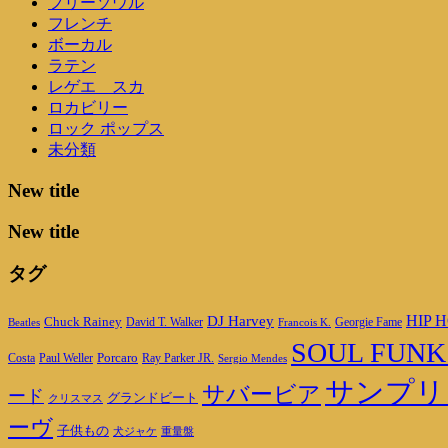
フリーソウル
フレンチ
ボーカル
ラテン
レゲエ スカ
ロカビリー
ロック ポップス
未分類
New title
New title
タグ
DJ Harvey
HIP H
Chuck Rainey
Georgie Fame
Beatles
David T. Walker
Francois K.
SOUL FUNK
Porcaro
Ray Parker JR.
Costa
Paul Weller
Sergio Mendes
サンプリ
サバービア
ード
グランドビート
クリスマス
ーヴ
子供もの
重量盤
犬ジャケ