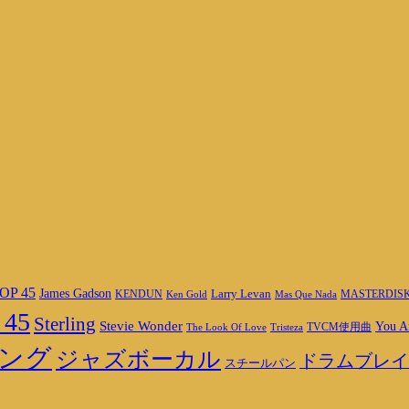
OP 45
James Gadson
Larry Levan
MASTERDIS
KENDUN
Ken Gold
Mas Que Nada
 45
Sterling
Stevie Wonder
You A
TVCM使用曲
The Look Of Love
Tristeza
ング
ジャズボーカル
ドラムブレイ
スチールパン