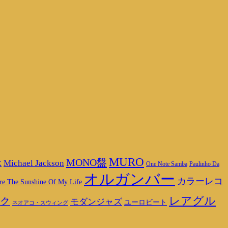
MURO
MONO盤
Michael Jackson
K
One Note Samba
Paulinho Da
オルガンバー
カラーレコ
re The Sunshine Of My Life
レアグル
ク
モダンジャズ
ユーロビート
ネオアコ・スウィング