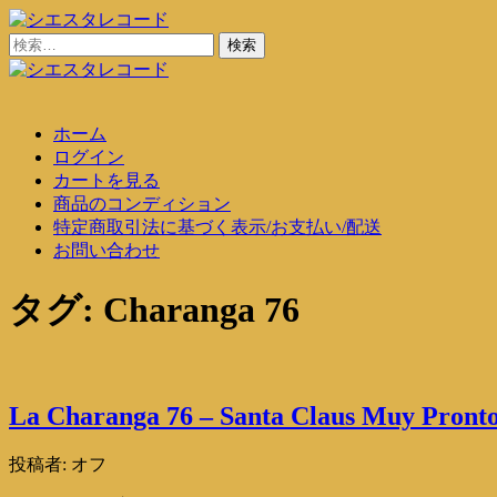
コ
ン
検
シエスタレコード
中古レコード通販
テ
索:
ン
シエスタレコード
中古レコード通販
ツ
ホーム
に
ログイン
ス
カートを見る
キ
商品のコンディション
ッ
特定商取引法に基づく表示/お支払い/配送
プ
お問い合わせ
タグ:
Charanga 76
La Charanga 76 – Santa Claus Muy Pronto
投稿者:
オフ