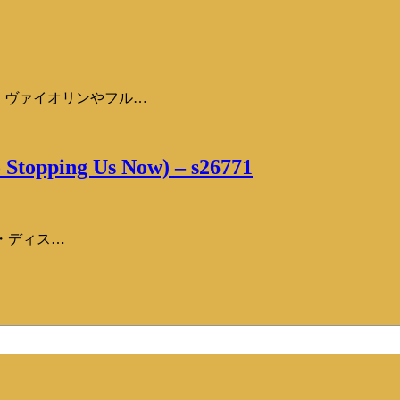
」！ ヴァイオリンやフル…
 Stopping Us Now) – s26771
ン・ディス…