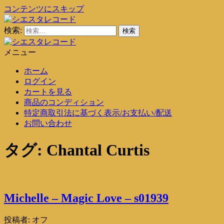
コンテンツにスキップ
検索:
シエスタレコード
中古レコード通販
メニュー
シエスタレコード
中古レコード通販
ホーム
ログイン
カートを見る
商品のコンディション
特定商取引法に基づく表示/お支払い/配送
お問い合わせ
タグ:
Chantal Curtis
Michelle – Magic Love – s01939
投稿者:
オフ