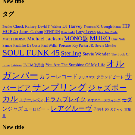
New title
タグ
DJ Harvey
HIP
Chuck Rainey
Georgie Fame
Beatles
David T. Walker
Francois K.
HOP 45
James Gadson
Larry Levan
KENDUN
Ken Gold
Mas Que Nada
MURO
MONO盤
Michael Jackson
MASTERDISK
One Note
Porcaro
Ray Parker JR.
Samba
Paulinho Da Costa
Paul Weller
Sergio Mendes
SOUL FUNK 45
Sterling
Stevie Wonder
The Look Of
オル
You Are The Sunshine Of My Life
TVCM使用曲
Love
Tristeza
ガンバー
サ
カラーレコード
グランドビート
クリスマス
サンプリング
ジャズボー
バービア
カル
ドラムブレイク
モダ
スチールパン
ネオアコ・スウィング
レアグルーヴ
ンジャズ
ユーロビート
子供もの
重量
犬ジャケ
盤
New title