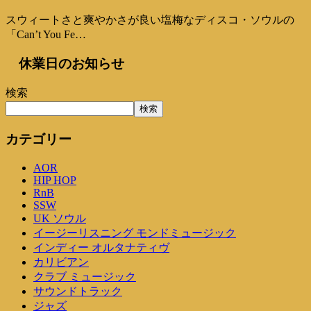
スウィートさと爽やかさが良い塩梅なディスコ・ソウルの
「Can’t You Fe…
休業日のお知らせ
検索
検索
カテゴリー
AOR
HIP HOP
RnB
SSW
UK ソウル
イージーリスニング モンドミュージック
インディー オルタナティヴ
カリビアン
クラブ ミュージック
サウンドトラック
ジャズ