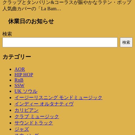
クラップとタンバリン&コーラスが賑やかなラテン・ポップ
人気曲カバーの「La Bam…
休業日のお知らせ
検索
検索
カテゴリー
AOR
HIP HOP
RnB
SSW
UK ソウル
イージーリスニング モンドミュージック
インディー オルタナティヴ
カリビアン
クラブ ミュージック
サウンドトラック
ジャズ