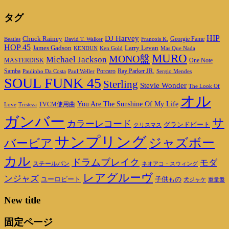
タグ
HIP
DJ Harvey
Chuck Rainey
Georgie Fame
Beatles
David T. Walker
Francois K.
HOP 45
James Gadson
Larry Levan
KENDUN
Ken Gold
Mas Que Nada
MURO
MONO盤
Michael Jackson
MASTERDISK
One Note
Porcaro
Ray Parker JR.
Samba
Paulinho Da Costa
Paul Weller
Sergio Mendes
SOUL FUNK 45
Sterling
Stevie Wonder
The Look Of
オル
You Are The Sunshine Of My Life
TVCM使用曲
Love
Tristeza
ガンバー
サ
カラーレコード
グランドビート
クリスマス
サンプリング
ジャズボー
バービア
カル
ドラムブレイク
モダ
スチールパン
ネオアコ・スウィング
レアグルーヴ
ンジャズ
ユーロビート
子供もの
重量盤
犬ジャケ
New title
固定ページ