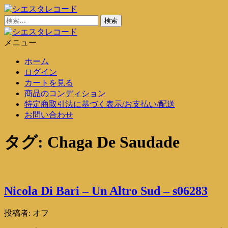
コ
ン
検
シエスタレコード
中古レコード通販
テ
索:
ン
メニュー
シエスタレコード
中古レコード通販
ツ
ホーム
に
ログイン
ス
カートを見る
キ
商品のコンディション
ッ
特定商取引法に基づく表示/お支払い/配送
プ
お問い合わせ
タグ:
Chaga De Saudade
Nicola Di Bari – Un Altro Sud – s06283
投稿者:
オフ