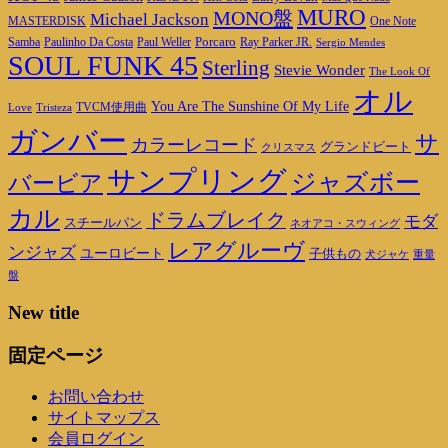
MURO
MONO盤
Michael Jackson
MASTERDISK
One Note
Porcaro
Ray Parker JR.
Samba
Paulinho Da Costa
Paul Weller
Sergio Mendes
SOUL FUNK 45
Sterling
Stevie Wonder
The Look Of
オル
You Are The Sunshine Of My Life
TVCM使用曲
Love
Tristeza
ガンバー
サ
カラーレコード
グランドビート
クリスマス
サンプリング
ジャズボー
バービア
カル
ドラムブレイク
モダ
スチールパン
ネオアコ・スウィング
レアグルーヴ
ンジャズ
ユーロビート
子供もの
重量
犬ジャケ
盤
New title
固定ページ
お問い合わせ
サイトマップス
会員ログイン