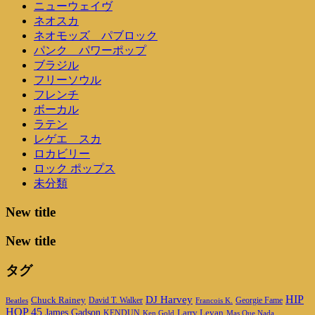
ニューウェイヴ
ネオスカ
ネオモッズ パブロック
パンク パワーポップ
ブラジル
フリーソウル
フレンチ
ボーカル
ラテン
レゲエ スカ
ロカビリー
ロック ポップス
未分類
New title
New title
タグ
DJ Harvey
HIP
Chuck Rainey
Georgie Fame
Beatles
David T. Walker
Francois K.
HOP 45
James Gadson
Larry Levan
KENDUN
Ken Gold
Mas Que Nada