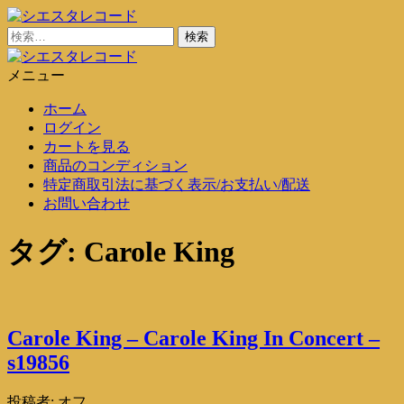
コ
ン
検
シエスタレコード
中古レコード通販
テ
索:
ン
メニュー
シエスタレコード
中古レコード通販
ツ
ホーム
に
ログイン
ス
カートを見る
キ
商品のコンディション
ッ
特定商取引法に基づく表示/お支払い/配送
プ
お問い合わせ
タグ:
Carole King
Carole King – Carole King In Concert –
s19856
投稿者:
オフ