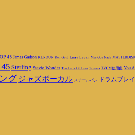
OP 45
James Gadson
Larry Levan
MASTERDIS
KENDUN
Ken Gold
Mas Que Nada
 45
Sterling
Stevie Wonder
You A
TVCM使用曲
The Look Of Love
Tristeza
ング
ジャズボーカル
ドラムブレイ
スチールパン