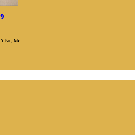
09
uy Me …