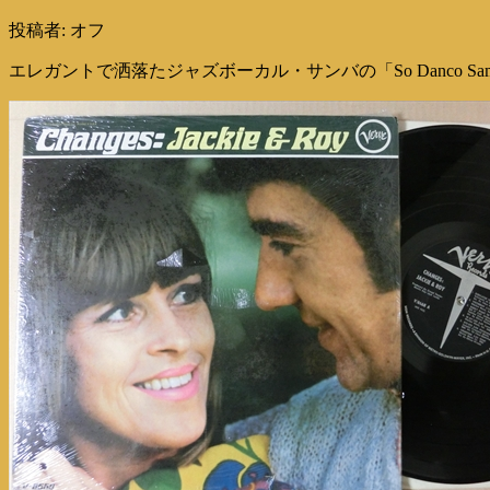
投稿者:
オフ
エレガントで洒落たジャズボーカル・サンバの「So Danco Sa