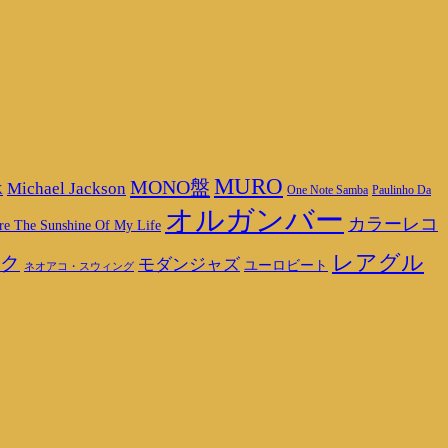
MURO
MONO盤
Michael Jackson
K
One Note Samba
Paulinho Da
オルガンバー
カラーレコ
re The Sunshine Of My Life
レアグル
ク
モダンジャズ
ユーロビート
ネオアコ・スウィング