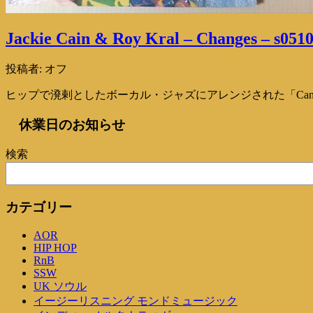
Jackie Cain & Roy Kral – Changes – s051
投稿者:
オフ
ヒップで溌剌としたボーカル・ジャズにアレンジされた「Can’t B
休業日のお知らせ
検索
カテゴリー
AOR
HIP HOP
RnB
SSW
UK ソウル
イージーリスニング モンドミュージック