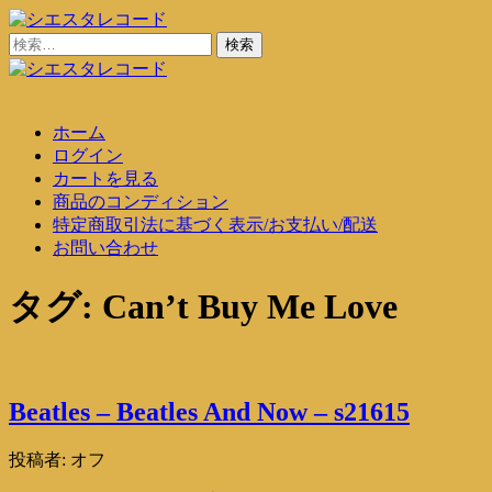
コ
ン
検
シエスタレコード
中古レコード通販
テ
索:
ン
シエスタレコード
中古レコード通販
ツ
ホーム
に
ログイン
ス
カートを見る
キ
商品のコンディション
ッ
特定商取引法に基づく表示/お支払い/配送
プ
お問い合わせ
タグ:
Can’t Buy Me Love
Beatles – Beatles And Now – s21615
投稿者:
オフ