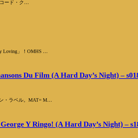
らのレコード・ク…
ving」！OMHS …
hansons Du Film (A Hard Day’s Night) – s01
ン・ラベル。MAT= M…
, George Y Ringo! (A Hard Day’s Night) – s