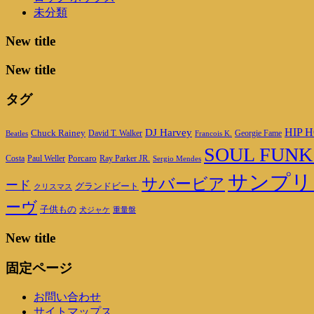
未分類
New title
New title
タグ
DJ Harvey
HIP H
Chuck Rainey
Georgie Fame
Beatles
David T. Walker
Francois K.
SOUL FUNK
Porcaro
Ray Parker JR.
Costa
Paul Weller
Sergio Mendes
サンプリ
サバービア
ード
グランドビート
クリスマス
ーヴ
子供もの
重量盤
犬ジャケ
New title
固定ページ
お問い合わせ
サイトマップス