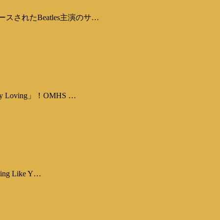
されたBeatles主演のサ…
ving」！OMHS …
 Like Y…