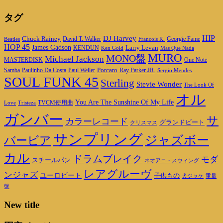
タグ
DJ Harvey
HIP
Chuck Rainey
Georgie Fame
Beatles
David T. Walker
Francois K.
HOP 45
James Gadson
Larry Levan
KENDUN
Ken Gold
Mas Que Nada
MURO
MONO盤
Michael Jackson
MASTERDISK
One Note
Porcaro
Ray Parker JR.
Samba
Paulinho Da Costa
Paul Weller
Sergio Mendes
SOUL FUNK 45
Sterling
Stevie Wonder
The Look Of
オル
You Are The Sunshine Of My Life
TVCM使用曲
Love
Tristeza
ガンバー
サ
カラーレコード
グランドビート
クリスマス
サンプリング
ジャズボー
バービア
カル
ドラムブレイク
モダ
スチールパン
ネオアコ・スウィング
レアグルーヴ
ンジャズ
ユーロビート
子供もの
重量
犬ジャケ
盤
New title