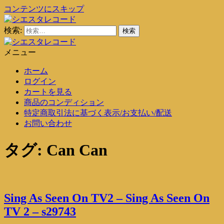
コンテンツにスキップ
検索:
シエスタレコード
中古レコード通販
メニュー
シエスタレコード
中古レコード通販
ホーム
ログイン
カートを見る
商品のコンディション
特定商取引法に基づく表示/お支払い/配送
お問い合わせ
タグ:
Can Can
Sing As Seen On TV2 – Sing As Seen On
TV 2 – s29743