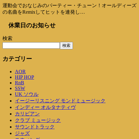
運動会でおなじみのパーティー・チューン！オールディーズ
の名曲をRemixしてヒットを連発し…
休業日のお知らせ
検索
検索
カテゴリー
AOR
HIP HOP
RnB
SSW
UK ソウル
イージーリスニング モンドミュージック
インディー オルタナティヴ
カリビアン
クラブ ミュージック
サウンドトラック
ジャズ