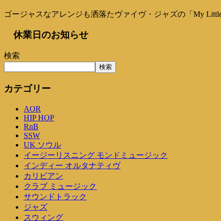
ゴージャスなアレンジも洒落たヴァイヴ・ジャズの「My Little R
休業日のお知らせ
検索
検索
カテゴリー
AOR
HIP HOP
RnB
SSW
UK ソウル
イージーリスニング モンドミュージック
インディー オルタナティヴ
カリビアン
クラブ ミュージック
サウンドトラック
ジャズ
スウィング