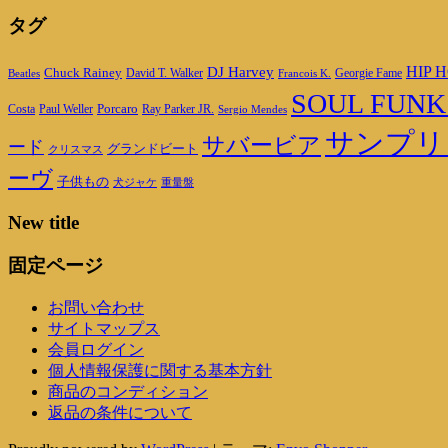
タグ
DJ Harvey
HIP H
Chuck Rainey
Georgie Fame
Beatles
David T. Walker
Francois K.
SOUL FUNK
Porcaro
Ray Parker JR.
Costa
Paul Weller
Sergio Mendes
サンプリ
サバービア
ード
グランドビート
クリスマス
ーヴ
子供もの
重量盤
犬ジャケ
New title
固定ページ
お問い合わせ
サイトマップス
会員ログイン
個人情報保護に関する基本方針
商品のコンディション
返品の条件について