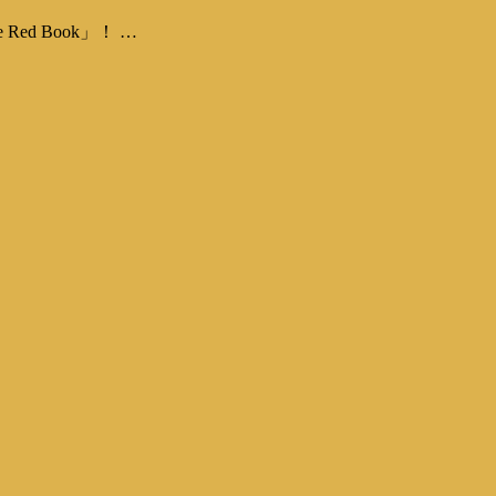
ed Book」！ …