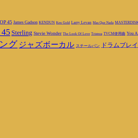
OP 45
James Gadson
Larry Levan
MASTERDIS
KENDUN
Ken Gold
Mas Que Nada
 45
Sterling
Stevie Wonder
You A
TVCM使用曲
The Look Of Love
Tristeza
ング
ジャズボーカル
ドラムブレイ
スチールパン