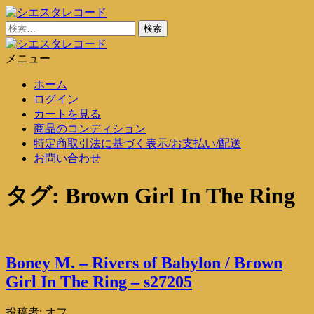
コ
ン
検
シエスタレコード
中古レコード通販
テ
索:
ン
メニュー
シエスタレコード
中古レコード通販
ツ
ホーム
に
ログイン
ス
カートを見る
キ
商品のコンディション
ッ
特定商取引法に基づく表示/お支払い/配送
プ
お問い合わせ
タグ:
Brown Girl In The Ring
Boney M. – Rivers of Babylon / Brown
Girl In The Ring – s27205
投稿者:
オフ