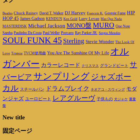
DJ Harvey
HIP
Chuck Rainey
Georgie Fame
Beatles
David T. Walker
Francois K.
HOP 45
James Gadson
Larry Levan
KENDUN
Ken Gold
Mas Que Nada
MURO
MONO盤
Michael Jackson
MASTERDISK
One Note
Porcaro
Ray Parker JR.
Samba
Paulinho Da Costa
Paul Weller
Sergio Mendes
SOUL FUNK 45
Sterling
Stevie Wonder
The Look Of
オル
You Are The Sunshine Of My Life
TVCM使用曲
Love
Tristeza
ガンバー
サ
カラーレコード
グランドビート
クリスマス
サンプリング
ジャズボー
バービア
カル
ドラムブレイク
モダ
スチールパン
ネオアコ・スウィング
レアグルーヴ
ンジャズ
ユーロビート
子供もの
重量
犬ジャケ
盤
New title
固定ページ