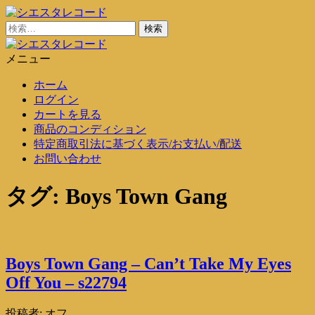
コ
ン
検
シエスタレコード
中古レコード通販
テ
索:
ン
メニュー
シエスタレコード
中古レコード通販
ツ
ホーム
に
ログイン
ス
カートを見る
キ
商品のコンディション
ッ
特定商取引法に基づく表示/お支払い/配送
プ
お問い合わせ
タグ:
Boys Town Gang
Boys Town Gang – Can’t Take My Eyes
Off You – s22794
投稿者:
オフ