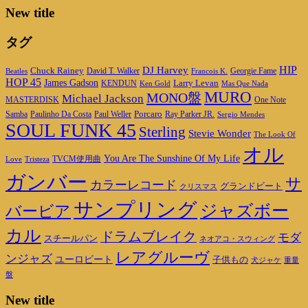
New title
タグ
DJ Harvey
HIP
Chuck Rainey
Georgie Fame
Beatles
David T. Walker
Francois K.
HOP 45
James Gadson
Larry Levan
KENDUN
Ken Gold
Mas Que Nada
MURO
MONO盤
Michael Jackson
MASTERDISK
One Note
Porcaro
Ray Parker JR.
Samba
Paulinho Da Costa
Paul Weller
Sergio Mendes
SOUL FUNK 45
Sterling
Stevie Wonder
The Look Of
オル
You Are The Sunshine Of My Life
TVCM使用曲
Love
Tristeza
ガンバー
サ
カラーレコード
グランドビート
クリスマス
サンプリング
ジャズボー
バービア
カル
ドラムブレイク
モダ
スチールパン
ネオアコ・スウィング
レアグルーヴ
ンジャズ
ユーロビート
子供もの
重量
犬ジャケ
盤
New title