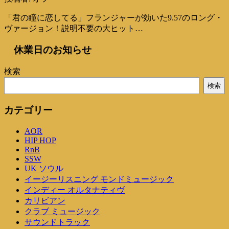
「君の瞳に恋してる」フランジャーが効いた9.57のロング・
ヴァージョン！説明不要の大ヒット…
休業日のお知らせ
検索
検索
カテゴリー
AOR
HIP HOP
RnB
SSW
UK ソウル
イージーリスニング モンドミュージック
インディー オルタナティヴ
カリビアン
クラブ ミュージック
サウンドトラック