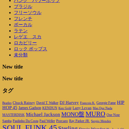
パンク パワーポップ
ブラジル
フリーソウル
フレンチ
ボーカル
ラテン
レゲエ スカ
ロカビリー
ロック ポップス
未分類
New title
New title
タグ
DJ Harvey
HIP
Chuck Rainey
Georgie Fame
Beatles
David T. Walker
Francois K.
HOP 45
James Gadson
Larry Levan
KENDUN
Ken Gold
Mas Que Nada
MURO
MONO盤
Michael Jackson
MASTERDISK
One Note
Porcaro
Ray Parker JR.
Samba
Paulinho Da Costa
Paul Weller
Sergio Mendes
SOUL FUNK 45
Sterling
Stevie Wonder