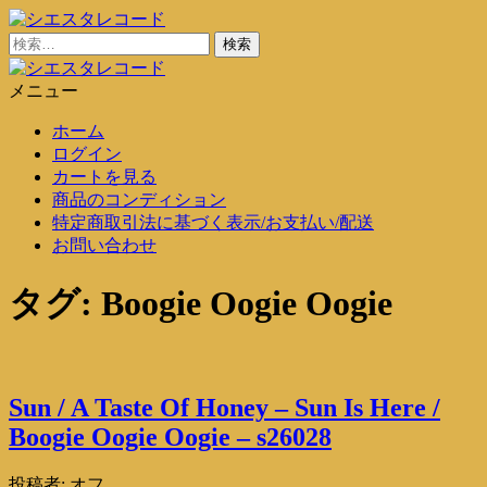
コ
ン
検
シエスタレコード
中古レコード通販
テ
索:
ン
メニュー
シエスタレコード
中古レコード通販
ツ
ホーム
に
ログイン
ス
カートを見る
キ
商品のコンディション
ッ
特定商取引法に基づく表示/お支払い/配送
プ
お問い合わせ
タグ:
Boogie Oogie Oogie
Sun / A Taste Of Honey – Sun Is Here /
Boogie Oogie Oogie – s26028
投稿者:
オフ