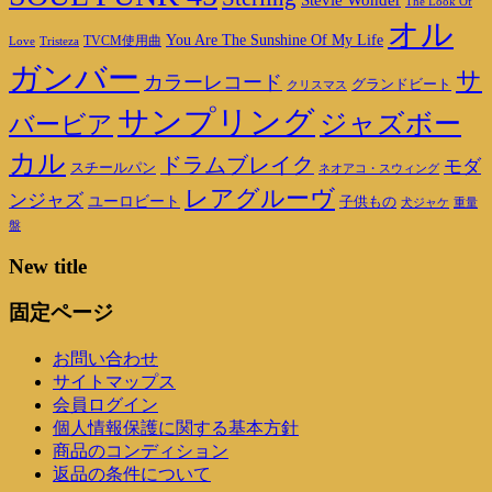
The Look Of
オル
You Are The Sunshine Of My Life
TVCM使用曲
Love
Tristeza
ガンバー
サ
カラーレコード
グランドビート
クリスマス
サンプリング
ジャズボー
バービア
カル
ドラムブレイク
モダ
スチールパン
ネオアコ・スウィング
レアグルーヴ
ンジャズ
ユーロビート
子供もの
重量
犬ジャケ
盤
New title
固定ページ
お問い合わせ
サイトマップス
会員ログイン
個人情報保護に関する基本方針
商品のコンディション
返品の条件について