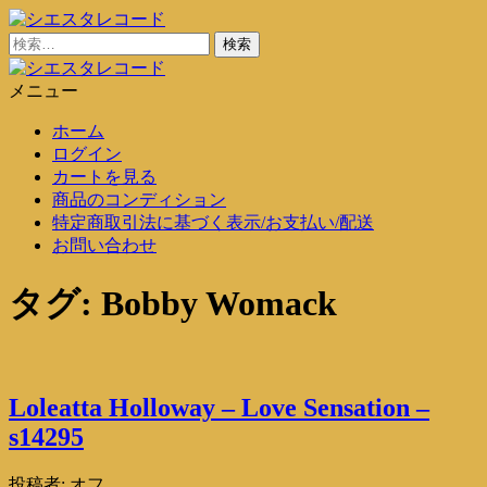
コ
ン
検
シエスタレコード
中古レコード通販
テ
索:
ン
メニュー
シエスタレコード
中古レコード通販
ツ
ホーム
に
ログイン
ス
カートを見る
キ
商品のコンディション
ッ
特定商取引法に基づく表示/お支払い/配送
プ
お問い合わせ
タグ:
Bobby Womack
Loleatta Holloway – Love Sensation –
s14295
投稿者:
オフ