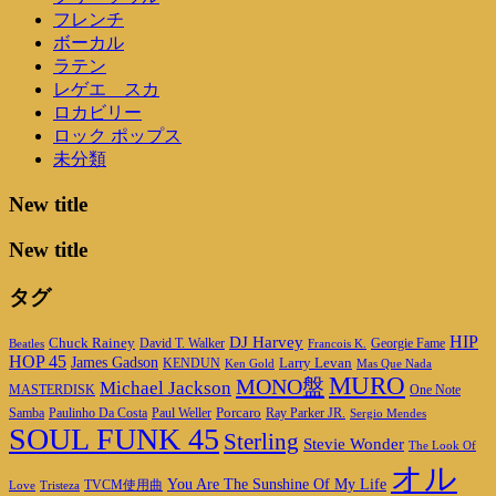
フレンチ
ボーカル
ラテン
レゲエ スカ
ロカビリー
ロック ポップス
未分類
New title
New title
タグ
DJ Harvey
HIP
Chuck Rainey
Georgie Fame
Beatles
David T. Walker
Francois K.
HOP 45
James Gadson
Larry Levan
KENDUN
Ken Gold
Mas Que Nada
MURO
MONO盤
Michael Jackson
MASTERDISK
One Note
Porcaro
Ray Parker JR.
Samba
Paulinho Da Costa
Paul Weller
Sergio Mendes
SOUL FUNK 45
Sterling
Stevie Wonder
The Look Of
オル
You Are The Sunshine Of My Life
TVCM使用曲
Love
Tristeza