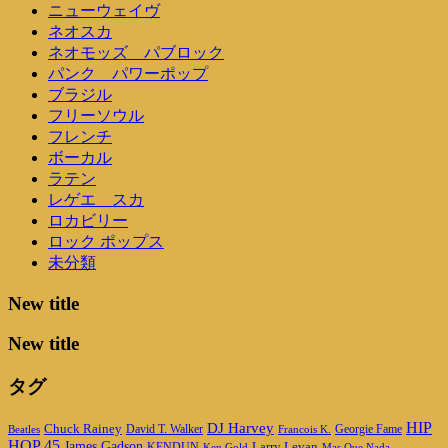
ニューウェイヴ
ネオスカ
ネオモッズ パブロック
パンク パワーポップ
ブラジル
フリーソウル
フレンチ
ボーカル
ラテン
レゲエ スカ
ロカビリー
ロック ポップス
未分類
New title
New title
タグ
DJ Harvey
HIP
Chuck Rainey
Georgie Fame
Beatles
David T. Walker
Francois K.
HOP 45
James Gadson
Larry Levan
KENDUN
Ken Gold
Mas Que Nada