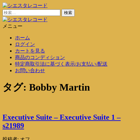
コ
ン
検
シエスタレコード
中古レコード通販
テ
索:
ン
メニュー
シエスタレコード
中古レコード通販
ツ
ホーム
に
ログイン
ス
カートを見る
キ
商品のコンディション
ッ
特定商取引法に基づく表示/お支払い/配送
プ
お問い合わせ
タグ:
Bobby Martin
Executive Suite – Executive Suite 1 –
s21989
投稿者:
オフ