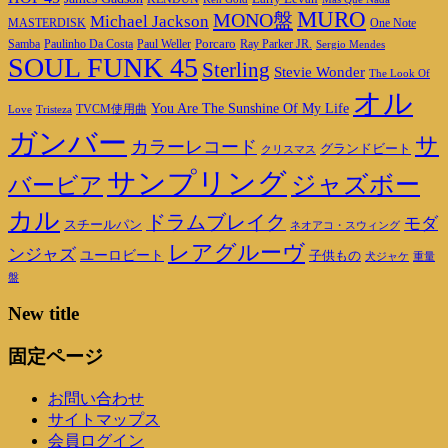
MURO
MONO盤
Michael Jackson
MASTERDISK
One Note
Porcaro
Ray Parker JR.
Samba
Paulinho Da Costa
Paul Weller
Sergio Mendes
SOUL FUNK 45
Sterling
Stevie Wonder
The Look Of
オル
You Are The Sunshine Of My Life
TVCM使用曲
Love
Tristeza
ガンバー
サ
カラーレコード
グランドビート
クリスマス
サンプリング
ジャズボー
バービア
カル
ドラムブレイク
モダ
スチールパン
ネオアコ・スウィング
レアグルーヴ
ンジャズ
ユーロビート
子供もの
重量
犬ジャケ
盤
New title
固定ページ
お問い合わせ
サイトマップス
会員ログイン