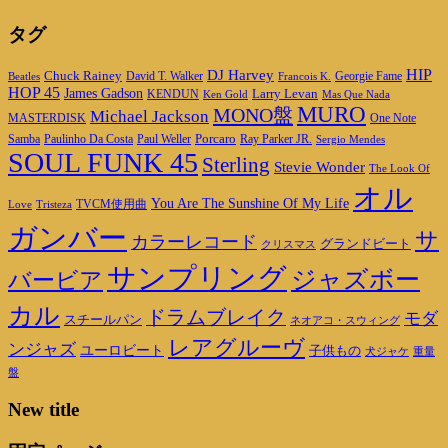
タグ
DJ Harvey
HIP
Chuck Rainey
Georgie Fame
Beatles
David T. Walker
Francois K.
HOP 45
James Gadson
Larry Levan
KENDUN
Ken Gold
Mas Que Nada
MURO
MONO盤
Michael Jackson
MASTERDISK
One Note
Porcaro
Ray Parker JR.
Samba
Paulinho Da Costa
Paul Weller
Sergio Mendes
SOUL FUNK 45
Sterling
Stevie Wonder
The Look Of
オル
You Are The Sunshine Of My Life
TVCM使用曲
Love
Tristeza
ガンバー
サ
カラーレコード
グランドビート
クリスマス
サンプリング
ジャズボー
バービア
カル
ドラムブレイク
モダ
スチールパン
ネオアコ・スウィング
レアグルーヴ
ンジャズ
ユーロビート
子供もの
重量
犬ジャケ
盤
New title