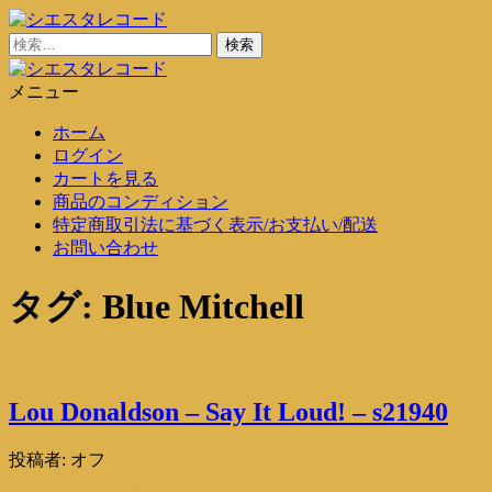
コ
ン
検
シエスタレコード
中古レコード通販
テ
索:
ン
メニュー
シエスタレコード
中古レコード通販
ツ
ホーム
に
ログイン
ス
カートを見る
キ
商品のコンディション
ッ
特定商取引法に基づく表示/お支払い/配送
プ
お問い合わせ
タグ:
Blue Mitchell
Lou Donaldson – Say It Loud! – s21940
投稿者:
オフ