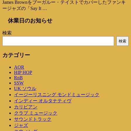
James Brownをブーガルー・テイストでカバーしたファンキ
ージャズの「Say It …
休業日のお知らせ
検索
検索
カテゴリー
AOR
HIP HOP
RnB
SSW
UK ソウル
イージーリスニング モンドミュージック
インディー オルタナティヴ
カリビアン
クラブ ミュージック
サウンドトラック
ジャズ