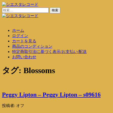
コ
ン
検
シエスタレコード
中古レコード通販
テ
索:
ン
シエスタレコード
中古レコード通販
ツ
ホーム
に
ログイン
ス
カートを見る
キ
商品のコンディション
ッ
特定商取引法に基づく表示/お支払い/配送
プ
お問い合わせ
タグ:
Blossoms
Peggy Lipton – Peggy Lipton – s09616
投稿者:
オフ