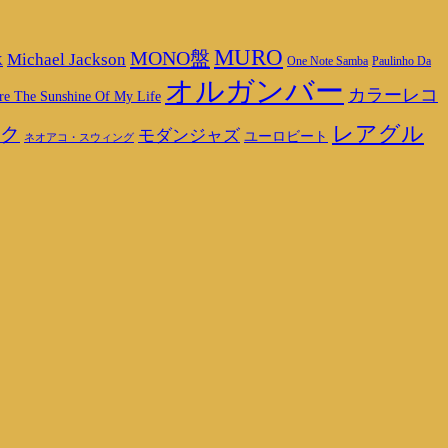
MURO
MONO盤
Michael Jackson
K
One Note Samba
Paulinho Da
オルガンバー
カラーレコ
re The Sunshine Of My Life
レアグル
ク
モダンジャズ
ユーロビート
ネオアコ・スウィング