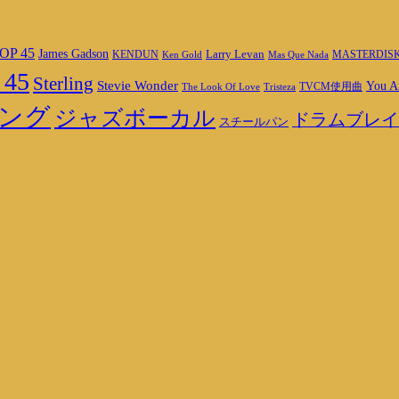
OP 45
James Gadson
Larry Levan
MASTERDIS
KENDUN
Ken Gold
Mas Que Nada
 45
Sterling
Stevie Wonder
You A
TVCM使用曲
The Look Of Love
Tristeza
ング
ジャズボーカル
ドラムブレイ
スチールパン