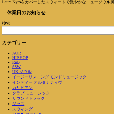
Laura Nyroをカバーしたスウィートで艶やかなニューソウル風の「
休業日のお知らせ
検索
カテゴリー
AOR
HIP HOP
RnB
SSW
UK ソウル
イージーリスニング モンドミュージック
インディー オルタナティヴ
カリビアン
クラブ ミュージック
サウンドトラック
ジャズ
スウィング