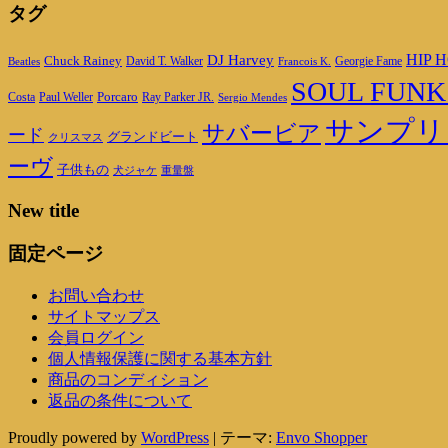
タグ
DJ Harvey
HIP H
Chuck Rainey
Georgie Fame
Beatles
David T. Walker
Francois K.
SOUL FUNK
Porcaro
Ray Parker JR.
Costa
Paul Weller
Sergio Mendes
サンプリ
サバービア
ード
グランドビート
クリスマス
ーヴ
子供もの
重量盤
犬ジャケ
New title
固定ページ
お問い合わせ
サイトマップス
会員ログイン
個人情報保護に関する基本方針
商品のコンディション
返品の条件について
Proudly powered by
WordPress
|
テーマ:
Envo Shopper