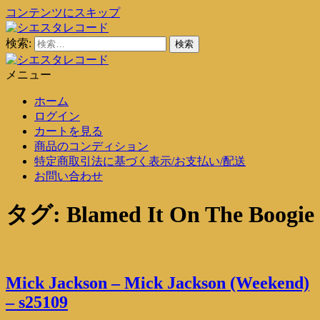
コンテンツにスキップ
検索:
シエスタレコード
中古レコード通販
メニュー
シエスタレコード
中古レコード通販
ホーム
ログイン
カートを見る
商品のコンディション
特定商取引法に基づく表示/お支払い/配送
お問い合わせ
タグ:
Blamed It On The Boogie
Mick Jackson – Mick Jackson (Weekend)
– s25109