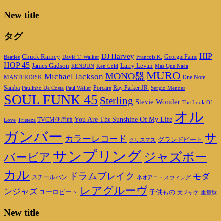
New title
タグ
HIP
DJ Harvey
Chuck Rainey
Georgie Fame
Beatles
David T. Walker
Francois K.
HOP 45
James Gadson
Larry Levan
KENDUN
Ken Gold
Mas Que Nada
MURO
MONO盤
Michael Jackson
MASTERDISK
One Note
Porcaro
Ray Parker JR.
Samba
Paulinho Da Costa
Paul Weller
Sergio Mendes
SOUL FUNK 45
Sterling
Stevie Wonder
The Look Of
オル
You Are The Sunshine Of My Life
TVCM使用曲
Love
Tristeza
ガンバー
サ
カラーレコード
グランドビート
クリスマス
サンプリング
ジャズボー
バービア
カル
ドラムブレイク
モダ
スチールパン
ネオアコ・スウィング
レアグルーヴ
ンジャズ
ユーロビート
子供もの
重量盤
犬ジャケ
New title