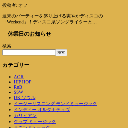
投稿者:
オフ
週末のパーティーを盛り上げる爽やかディスコの
「Weekend」！ディスコ系ソングライターと…
休業日のお知らせ
検索
検索
カテゴリー
AOR
HIP HOP
RnB
SSW
UK ソウル
イージーリスニング モンドミュージック
インディー オルタナティヴ
カリビアン
クラブ ミュージック
サウンドトラック