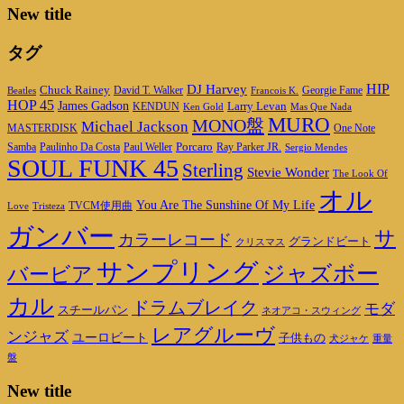
New title
タグ
DJ Harvey
HIP
Chuck Rainey
Georgie Fame
Beatles
David T. Walker
Francois K.
HOP 45
James Gadson
Larry Levan
KENDUN
Ken Gold
Mas Que Nada
MURO
MONO盤
Michael Jackson
MASTERDISK
One Note
Porcaro
Ray Parker JR.
Samba
Paulinho Da Costa
Paul Weller
Sergio Mendes
SOUL FUNK 45
Sterling
Stevie Wonder
The Look Of
オル
You Are The Sunshine Of My Life
TVCM使用曲
Love
Tristeza
ガンバー
サ
カラーレコード
グランドビート
クリスマス
サンプリング
ジャズボー
バービア
カル
ドラムブレイク
モダ
スチールパン
ネオアコ・スウィング
レアグルーヴ
ンジャズ
ユーロビート
子供もの
重量
犬ジャケ
盤
New title