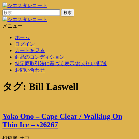
コ
ン
検
シエスタレコード
中古レコード通販
テ
索:
ン
メニュー
シエスタレコード
中古レコード通販
ツ
ホーム
に
ログイン
ス
カートを見る
キ
商品のコンディション
ッ
特定商取引法に基づく表示/お支払い/配送
プ
お問い合わせ
タグ:
Bill Laswell
Yoko Ono – Cape Clear / Walking On
Thin Ice – s26267
投稿者:
オフ