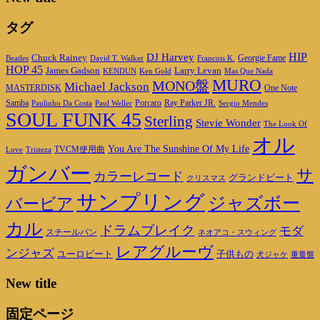
タグ
HIP
DJ Harvey
Chuck Rainey
Georgie Fame
Beatles
David T. Walker
Francois K.
HOP 45
James Gadson
Larry Levan
KENDUN
Ken Gold
Mas Que Nada
MURO
MONO盤
Michael Jackson
MASTERDISK
One Note
Porcaro
Ray Parker JR.
Samba
Paulinho Da Costa
Paul Weller
Sergio Mendes
SOUL FUNK 45
Sterling
Stevie Wonder
The Look Of
オル
You Are The Sunshine Of My Life
TVCM使用曲
Love
Tristeza
ガンバー
サ
カラーレコード
グランドビート
クリスマス
サンプリング
ジャズボー
バービア
カル
ドラムブレイク
モダ
スチールパン
ネオアコ・スウィング
レアグルーヴ
ンジャズ
ユーロビート
子供もの
重量盤
犬ジャケ
New title
固定ページ