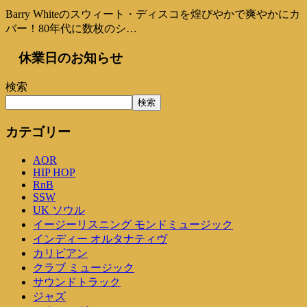
Barry Whiteのスウィート・ディスコを煌びやかで爽やかにカ
バー！80年代に数枚のシ…
休業日のお知らせ
検索
検索
カテゴリー
AOR
HIP HOP
RnB
SSW
UK ソウル
イージーリスニング モンドミュージック
インディー オルタナティヴ
カリビアン
クラブ ミュージック
サウンドトラック
ジャズ