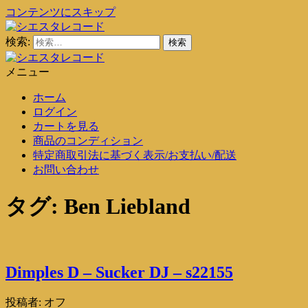
コンテンツにスキップ
検索:
シエスタレコード
中古レコード通販
メニュー
シエスタレコード
中古レコード通販
ホーム
ログイン
カートを見る
商品のコンディション
特定商取引法に基づく表示/お支払い/配送
お問い合わせ
タグ:
Ben Liebland
Dimples D – Sucker DJ – s22155
投稿者:
オフ