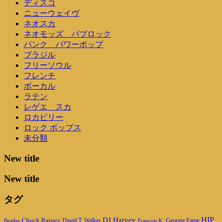
ディスコ
ニューウェイヴ
ネオスカ
ネオモッズ パブロック
パンク パワーポップ
ブラジル
フリーソウル
フレンチ
ボーカル
ラテン
レゲエ スカ
ロカビリー
ロック ポップス
未分類
New title
New title
タグ
DJ Harvey
HIP
Chuck Rainey
Georgie Fame
Beatles
David T. Walker
Francois K.