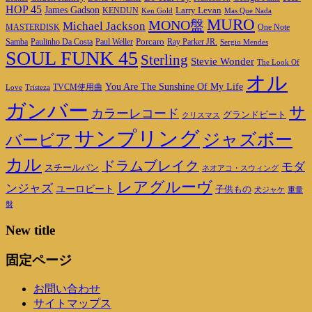
HOP 45
James Gadson
Larry Levan
KENDUN
Ken Gold
Mas Que Nada
MURO
MONO盤
Michael Jackson
MASTERDISK
One Note
Porcaro
Ray Parker JR.
Samba
Paulinho Da Costa
Paul Weller
Sergio Mendes
SOUL FUNK 45
Sterling
Stevie Wonder
The Look Of
オル
You Are The Sunshine Of My Life
TVCM使用曲
Love
Tristeza
ガンバー
サ
カラーレコード
グランドビート
クリスマス
サンプリング
ジャズボー
バービア
カル
ドラムブレイク
モダ
スチールパン
ネオアコ・スウィング
レアグルーヴ
ンジャズ
ユーロビート
子供もの
重量
犬ジャケ
盤
New title
固定ページ
お問い合わせ
サイトマップス