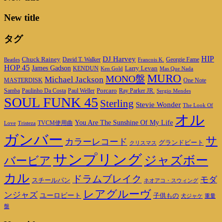
New title
タグ
DJ Harvey
HIP
Chuck Rainey
Georgie Fame
Beatles
David T. Walker
Francois K.
HOP 45
James Gadson
Larry Levan
KENDUN
Ken Gold
Mas Que Nada
MURO
MONO盤
Michael Jackson
MASTERDISK
One Note
Porcaro
Ray Parker JR.
Samba
Paulinho Da Costa
Paul Weller
Sergio Mendes
SOUL FUNK 45
Sterling
Stevie Wonder
The Look Of
オル
You Are The Sunshine Of My Life
TVCM使用曲
Love
Tristeza
ガンバー
サ
カラーレコード
グランドビート
クリスマス
サンプリング
ジャズボー
バービア
カル
ドラムブレイク
モダ
スチールパン
ネオアコ・スウィング
レアグルーヴ
ンジャズ
ユーロビート
子供もの
重量
犬ジャケ
盤