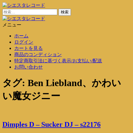
コ
ン
検
シエスタレコード
中古レコード通販
テ
索:
ン
メニュー
シエスタレコード
中古レコード通販
ツ
ホーム
に
ログイン
ス
カートを見る
キ
商品のコンディション
ッ
特定商取引法に基づく表示/お支払い/配送
プ
お問い合わせ
タグ:
Ben Liebland、かわい
い魔女ジニー
Dimples D – Sucker DJ – s22176